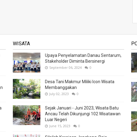
WISATA
P
i
Upaya Penyelamatan Danau Sentarum,
Stakeholder Diminta Bersinergi
September 06, 2024
0
Desa Tani Makmur Miliki Icon Wisata
an
Membanggakan
July 02, 2023
0
a
Sejak Januari - Juni 2023, Wisata Batu
Ancau Telah Dikunjungi 102 Wisatawan
Luar Negeri
June 15, 2023
0