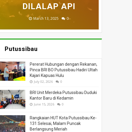
MENINGGAL DUNIA
BERI BANTUAN
DILALAP API
HANGUS
MASSA
November 27, 2025
February 18, 2025
March 26, 2025
March 13, 2025
July 05, 2026
0
0
0
0
0
Putussibau
Pererat Hubungan dengan Rekanan,
Pinca BRI BO Putussibau Hadiri Ultah
Kajari Kapuas Hulu
July 02, 2026
0
BRI Unit Merdeka Putussibau Duduki
Kantor Baru di Kedamin
June 15, 2026
0
Rangkaian HUT Kota Putussibau Ke-
131 Selesai, Malam Puncak
Berlangsung Meriah