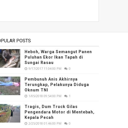
OPULAR POSTS
Heboh, Warga Semangut Panen
Puluhan Ekor Ikan Tapah di
Sungai Rasau
9/17/2017 11:04:00 PM
0
Pembunuh Anis Akhirnya
Terungkap, Pelakunya Diduga
Oknum TNI
1/05/2018 09:54:00 PM
1
Tragis, Dum Truck Gilas
Pengendara Motor di Mentebah,
Kepala Pecah
2/25/2018 01:46:00 PM
0