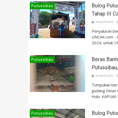
Bulog Putu
Putussibau
Tahap III C
ArtikelPublik
Penyaluran be
UNCAK.com - B
2024, untuk 18.
Beras Bant
Putussibau
Putussibau
ArtikelPublik
Tumpukan bera
gudang Dinas 
Hulu. KAPUAS 
Bulog Putu
Putussibau