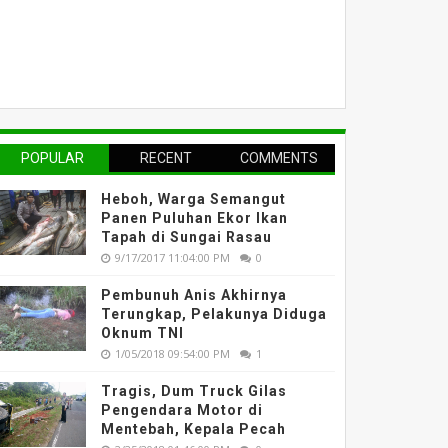
POPULAR
RECENT
COMMENTS
Heboh, Warga Semangut
Panen Puluhan Ekor Ikan
Tapah di Sungai Rasau
9/17/2017 11:04:00 PM
0
Pembunuh Anis Akhirnya
Terungkap, Pelakunya Diduga
Oknum TNI
1/05/2018 09:54:00 PM
1
Tragis, Dum Truck Gilas
Pengendara Motor di
Mentebah, Kepala Pecah