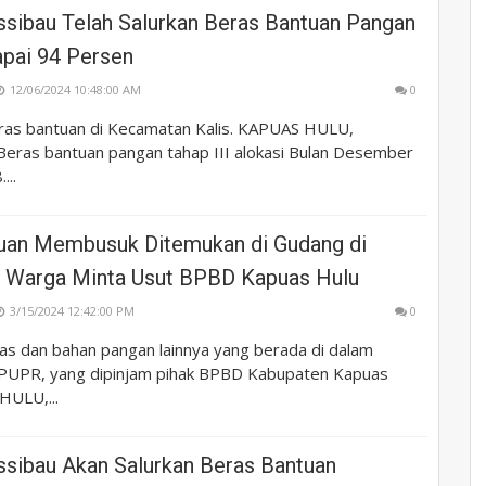
ssibau Telah Salurkan Beras Bantuan Pangan
apai 94 Persen
12/06/2024 10:48:00 AM
0
ras bantuan di Kecamatan Kalis. KAPUAS HULU,
eras bantuan pangan tahap III alokasi Bulan Desember
...
uan Membusuk Ditemukan di Gudang di
, Warga Minta Usut BPBD Kapuas Hulu
3/15/2024 12:42:00 PM
0
s dan bahan pangan lainnya yang berada di dalam
PUPR, yang dipinjam pihak BPBD Kabupaten Kapuas
HULU,...
ssibau Akan Salurkan Beras Bantuan