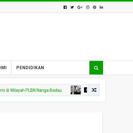
OMI
PENDIDIKAN
i Wilayah PLBN Nanga Badau
POLDA KALBAR
Kapolres Kapuas H