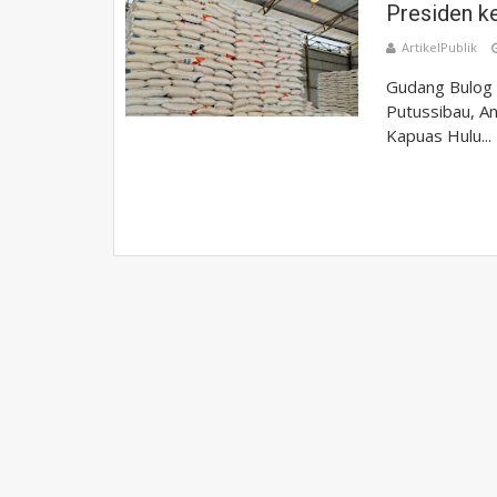
Presiden k
ArtikelPublik
Gudang Bulog 
Putussibau, A
Kapuas Hulu...