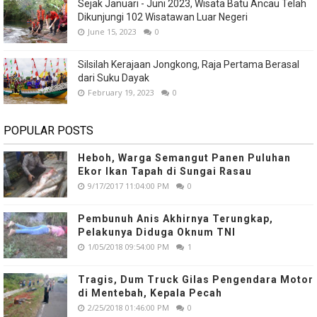
Sejak Januari - Juni 2023, Wisata Batu Ancau Telah
Dikunjungi 102 Wisatawan Luar Negeri
June 15, 2023
0
Silsilah Kerajaan Jongkong, Raja Pertama Berasal
dari Suku Dayak
February 19, 2023
0
POPULAR POSTS
Heboh, Warga Semangut Panen Puluhan
Ekor Ikan Tapah di Sungai Rasau
9/17/2017 11:04:00 PM
0
Pembunuh Anis Akhirnya Terungkap,
Pelakunya Diduga Oknum TNI
1/05/2018 09:54:00 PM
1
Tragis, Dum Truck Gilas Pengendara Motor
di Mentebah, Kepala Pecah
2/25/2018 01:46:00 PM
0