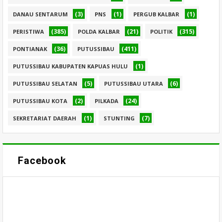
(3)
(1)
(1)
DANAU SENTARUM
PNS
PERGUB KALBAR
(385)
(21)
(315)
PERISTIWA
POLDA KALBAR
POLITIK
(36)
(411)
PONTIANAK
PUTUSSIBAU
(1)
PUTUSSIBAU KABUPATEN KAPUAS HULU
(5)
(6)
PUTUSSIBAU SELATAN
PUTUSSIBAU UTARA
(2)
(24)
PUTUSSIBAU KOTA
PILKADA
(1)
(7)
SEKRETARIAT DAERAH
STUNTING
Facebook