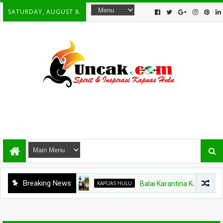
SATURDAY, AUGUST 8.
Breaking News
KAPUAS HULU
Balai Karantina Kalbar Tinjau 