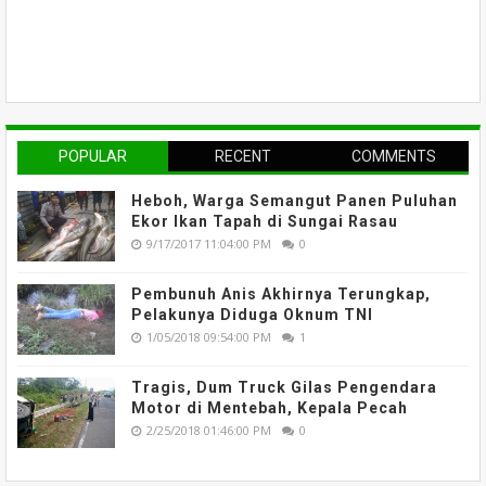
POPULAR
RECENT
COMMENTS
Heboh, Warga Semangut Panen Puluhan
Ekor Ikan Tapah di Sungai Rasau
9/17/2017 11:04:00 PM
0
Pembunuh Anis Akhirnya Terungkap,
Pelakunya Diduga Oknum TNI
1/05/2018 09:54:00 PM
1
Tragis, Dum Truck Gilas Pengendara
Motor di Mentebah, Kepala Pecah
2/25/2018 01:46:00 PM
0