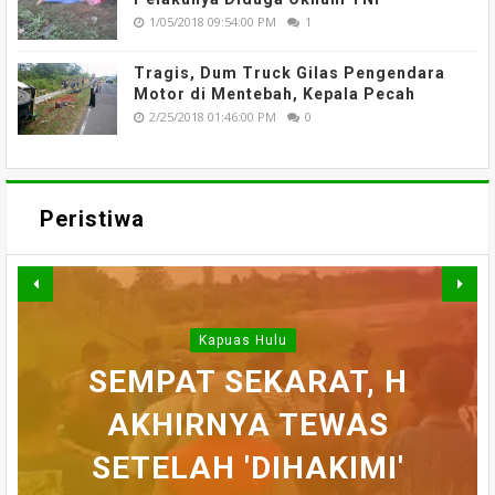
1/05/2018 09:54:00 PM
1
Tragis, Dum Truck Gilas Pengendara
Motor di Mentebah, Kepala Pecah
2/25/2018 01:46:00 PM
0
Peristiwa
WARGA DESA SEI AJUNG
SI JAGO MERAH
Kapuas Hulu
MENGAMUK, BELASAN
SEMPAT SEKARAT, H
YANG DILAPORKAN
BELASAN TOKO PAKAIAN
RUKO DI KAWASAN
AKHIRNYA TEWAS
PEDULI KORBAN
HILANG SAAT
MEMANCING DITEMUKAN
KEBAKARAN, KORAMIL
DI PUTUSSIBAU LUDES
SETELAH 'DIHAKIMI'
PASAR MERDEKA