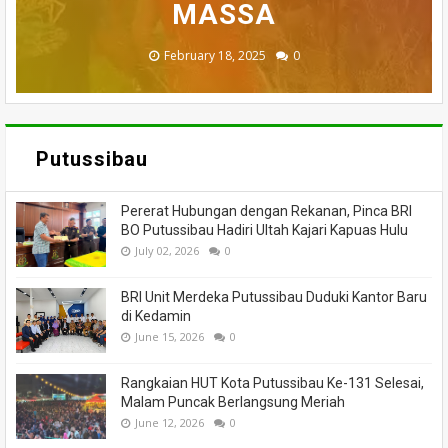
BADAU BERI BANTUAN
PUTUSSIBAU HANGUS
MENINGGAL DUNIA
DILALAP API
MASSA
November 27, 2025
February 18, 2025
March 26, 2025
March 13, 2025
July 05, 2026
0
0
0
0
0
Putussibau
Pererat Hubungan dengan Rekanan, Pinca BRI
BO Putussibau Hadiri Ultah Kajari Kapuas Hulu
July 02, 2026
0
BRI Unit Merdeka Putussibau Duduki Kantor Baru
di Kedamin
June 15, 2026
0
Rangkaian HUT Kota Putussibau Ke-131 Selesai,
Malam Puncak Berlangsung Meriah
June 12, 2026
0