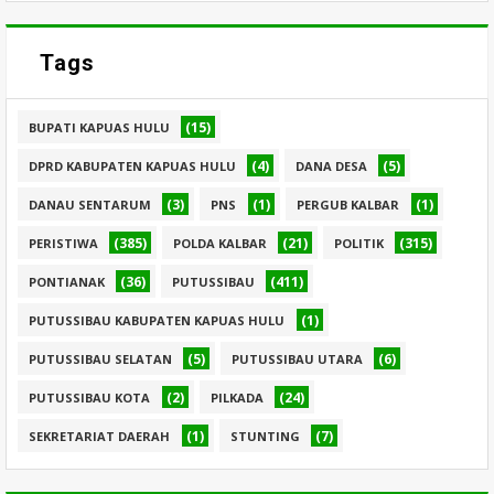
Tags
(15)
BUPATI KAPUAS HULU
(4)
(5)
DPRD KABUPATEN KAPUAS HULU
DANA DESA
(3)
(1)
(1)
DANAU SENTARUM
PNS
PERGUB KALBAR
(385)
(21)
(315)
PERISTIWA
POLDA KALBAR
POLITIK
(36)
(411)
PONTIANAK
PUTUSSIBAU
(1)
PUTUSSIBAU KABUPATEN KAPUAS HULU
(5)
(6)
PUTUSSIBAU SELATAN
PUTUSSIBAU UTARA
(2)
(24)
PUTUSSIBAU KOTA
PILKADA
(1)
(7)
SEKRETARIAT DAERAH
STUNTING