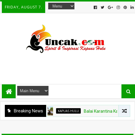
FRIDAY, AUGUST 7.
Breaking News
KAPUAS HULU
Balai Karantina Kalbar Tinjau Ja