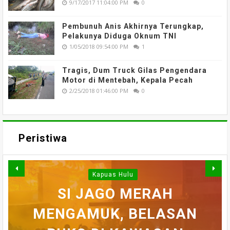
9/17/2017 11:04:00 PM
0
Pembunuh Anis Akhirnya Terungkap,
Pelakunya Diduga Oknum TNI
1/05/2018 09:54:00 PM
1
Tragis, Dum Truck Gilas Pengendara
Motor di Mentebah, Kepala Pecah
2/25/2018 01:46:00 PM
0
Peristiwa
Kapuas Hulu
WARGA DESA SEI AJUNG
SI JAGO MERAH
MENGAMUK, BELASAN
SEMPAT SEKARAT, H
YANG DILAPORKAN