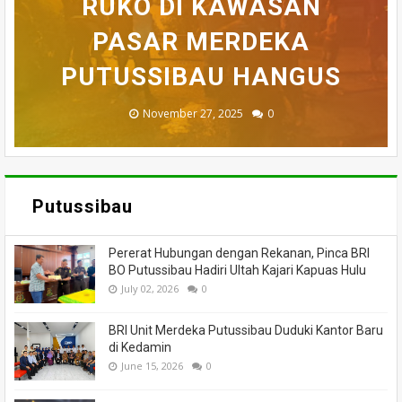
BELASAN TOKO PAKAIAN
RUKO DI KAWASAN
AKHIRNYA TEWAS
PEDULI KORBAN
HILANG SAAT
MEMANCING DITEMUKAN
KEBAKARAN, KORAMIL
DI PUTUSSIBAU LUDES
SETELAH 'DIHAKIMI'
PASAR MERDEKA
BADAU BERI BANTUAN
PUTUSSIBAU HANGUS
MENINGGAL DUNIA
DILALAP API
MASSA
November 27, 2025
February 18, 2025
March 26, 2025
March 13, 2025
July 05, 2026
0
0
0
0
0
Putussibau
Pererat Hubungan dengan Rekanan, Pinca BRI
BO Putussibau Hadiri Ultah Kajari Kapuas Hulu
July 02, 2026
0
BRI Unit Merdeka Putussibau Duduki Kantor Baru
di Kedamin
June 15, 2026
0