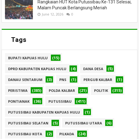
Rangkaian HUT Kota Putussibau Ke-131 Selesai,
Malam Puncak Berlangsung Meriah
June 12, 2026
0
Tags
(15)
BUPATI KAPUAS HULU
(4)
(5)
DPRD KABUPATEN KAPUAS HULU
DANA DESA
(3)
(1)
(1)
DANAU SENTARUM
PNS
PERGUB KALBAR
(385)
(21)
(315)
PERISTIWA
POLDA KALBAR
POLITIK
(36)
(411)
PONTIANAK
PUTUSSIBAU
(1)
PUTUSSIBAU KABUPATEN KAPUAS HULU
(5)
(6)
PUTUSSIBAU SELATAN
PUTUSSIBAU UTARA
(2)
(24)
PUTUSSIBAU KOTA
PILKADA