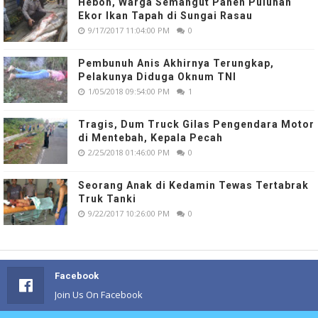
Heboh, Warga Semangut Panen Puluhan
Ekor Ikan Tapah di Sungai Rasau
9/17/2017 11:04:00 PM
0
Pembunuh Anis Akhirnya Terungkap,
Pelakunya Diduga Oknum TNI
1/05/2018 09:54:00 PM
1
Tragis, Dum Truck Gilas Pengendara Motor
di Mentebah, Kepala Pecah
2/25/2018 01:46:00 PM
0
Seorang Anak di Kedamin Tewas Tertabrak
Truk Tanki
9/22/2017 10:26:00 PM
0
Facebook
Join Us On Facebook