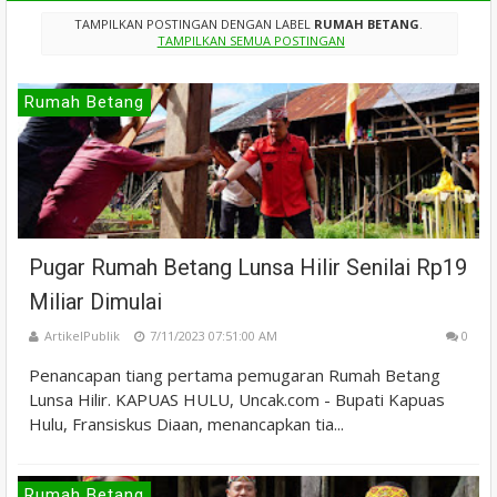
TAMPILKAN POSTINGAN DENGAN LABEL
RUMAH BETANG
.
TAMPILKAN SEMUA POSTINGAN
Rumah Betang
Pugar Rumah Betang Lunsa Hilir Senilai Rp19
Miliar Dimulai
ArtikelPublik
7/11/2023 07:51:00 AM
0
Penancapan tiang pertama pemugaran Rumah Betang
Lunsa Hilir. KAPUAS HULU, Uncak.com - Bupati Kapuas
Hulu, Fransiskus Diaan, menancapkan tia...
Rumah Betang