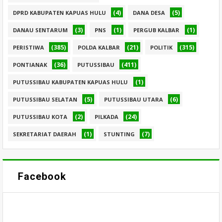
(4)
(5)
DPRD KABUPATEN KAPUAS HULU
DANA DESA
(3)
(1)
(1)
DANAU SENTARUM
PNS
PERGUB KALBAR
(385)
(21)
(315)
PERISTIWA
POLDA KALBAR
POLITIK
(36)
(411)
PONTIANAK
PUTUSSIBAU
(1)
PUTUSSIBAU KABUPATEN KAPUAS HULU
(5)
(6)
PUTUSSIBAU SELATAN
PUTUSSIBAU UTARA
(2)
(24)
PUTUSSIBAU KOTA
PILKADA
(1)
(7)
SEKRETARIAT DAERAH
STUNTING
Facebook