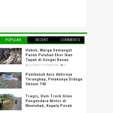
POPULAR
RECENT
COMMENTS
Heboh, Warga Semangut
Panen Puluhan Ekor Ikan
Tapah di Sungai Rasau
9/17/2017 11:04:00 PM
0
Pembunuh Anis Akhirnya
Terungkap, Pelakunya Diduga
Oknum TNI
Tragis, Dum Truck Gilas
Pengendara Motor di
Mentebah, Kepala Pecah