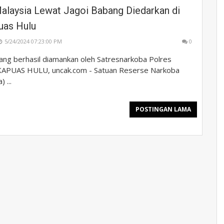
Malaysia Lewat Jagoi Babang Diedarkan di
uas Hulu
5/24/2024 07:23:00 PM
0
yang berhasil diamankan oleh Satresnarkoba Polres
KAPUAS HULU, uncak.com - Satuan Reserse Narkoba
 ...
POSTINGAN LAMA