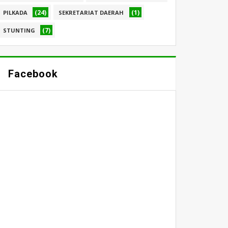
(24)
(1)
PILKADA
SEKRETARIAT DAERAH
(7)
STUNTING
Facebook