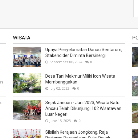
WISATA
P
i
Upaya Penyelamatan Danau Sentarum,
Stakeholder Diminta Bersinergi
September 06, 2024
0
Desa Tani Makmur Miliki Icon Wisata
an
Membanggakan
July 02, 2023
0
a
Sejak Januari - Juni 2023, Wisata Batu
Ancau Telah Dikunjungi 102 Wisatawan
Luar Negeri
June 15, 2023
0
Silsilah Kerajaan Jongkong, Raja