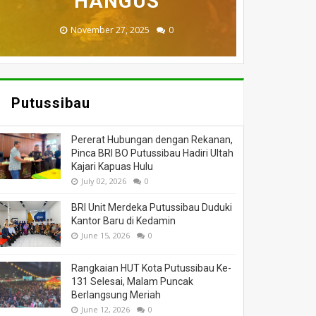
MENINGGAL DUNIA
BERI BANTUAN
DILALAP API
HANGUS
MASSA
November 27, 2025
February 18, 2025
March 26, 2025
March 13, 2025
July 05, 2026
0
0
0
0
0
Putussibau
Pererat Hubungan dengan Rekanan,
Pinca BRI BO Putussibau Hadiri Ultah
Kajari Kapuas Hulu
July 02, 2026
0
BRI Unit Merdeka Putussibau Duduki
Kantor Baru di Kedamin
June 15, 2026
0
Rangkaian HUT Kota Putussibau Ke-
131 Selesai, Malam Puncak
Berlangsung Meriah
June 12, 2026
0