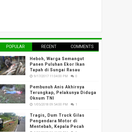
POPULAR
RECENT
COMMENTS
Heboh, Warga Semangut
Panen Puluhan Ekor Ikan
Tapah di Sungai Rasau
9/17/2017 11:04:00 PM
0
Pembunuh Anis Akhirnya
Terungkap, Pelakunya Diduga
Oknum TNI
1/05/2018 09:54:00 PM
1
Tragis, Dum Truck Gilas
Pengendara Motor di
Mentebah, Kepala Pecah