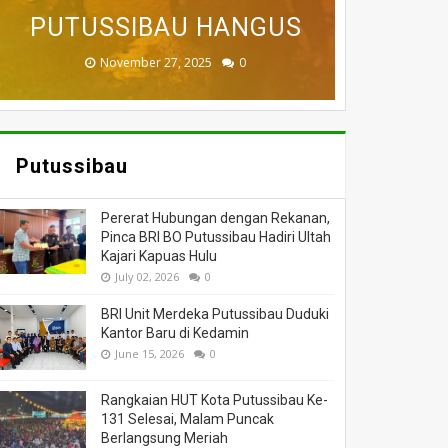
BADAU BERI BANTUAN
PUTUSSIBAU HANGUS
DILALAP API
MASSA
DUNIA
November 27, 2025
February 18, 2025
March 26, 2025
March 13, 2025
July 05, 2026
0
0
0
0
0
Putussibau
Pererat Hubungan dengan Rekanan,
Pinca BRI BO Putussibau Hadiri Ultah
Kajari Kapuas Hulu
July 02, 2026
0
BRI Unit Merdeka Putussibau Duduki
Kantor Baru di Kedamin
June 15, 2026
0
Rangkaian HUT Kota Putussibau Ke-
131 Selesai, Malam Puncak
Berlangsung Meriah