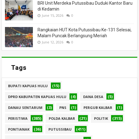
BRI Unit Merdeka Putussibau Duduki Kantor Baru
di Kedamin
June 15, 2026
0
Rangkaian HUT Kota Putussibau Ke-131 Selesai,
Malam Puncak Berlangsung Meriah
June 12, 2026
0
Tags
(15)
BUPATI KAPUAS HULU
(4)
(5)
DPRD KABUPATEN KAPUAS HULU
DANA DESA
(3)
(1)
(1)
DANAU SENTARUM
PNS
PERGUB KALBAR
(385)
(21)
(315)
PERISTIWA
POLDA KALBAR
POLITIK
(36)
(411)
PONTIANAK
PUTUSSIBAU