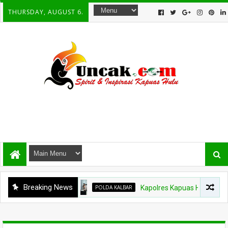
THURSDAY, AUGUST 6.
Breaking News
POLDA KALBAR
Kapolres Kapuas Hulu Berganti, Kap