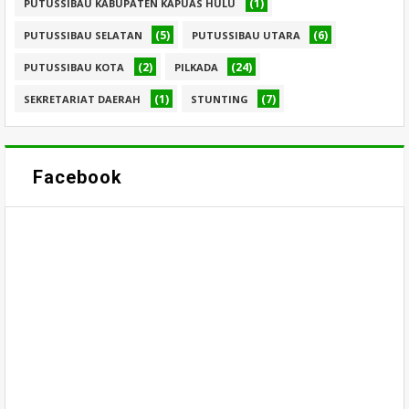
(1)
PUTUSSIBAU KABUPATEN KAPUAS HULU
(5)
(6)
PUTUSSIBAU SELATAN
PUTUSSIBAU UTARA
(2)
(24)
PUTUSSIBAU KOTA
PILKADA
(1)
(7)
SEKRETARIAT DAERAH
STUNTING
Facebook