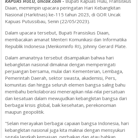
KAPUAS HULU, Uncak.com -
Bupati Kapuas Hulu, Fransiskus
Diaan, memimpin upacara peringatan Hari Kebangkitan
Nasional (Harkitnas) ke-115 tahun 2023, di GOR Uncak
Kapuas Putussibau, Senin (22/05/2023).
Dalam upacara tersebut, Bupati Fransiskus Diaan,
membacakan amanat Menteri Komunikasi dan Informatika
Republik Indonesia (Menkominfo RI), Johnny Gerard Plate.
Dalam amanatnya tersebut disampaikan bahwa hari
kebangkitan nasional dimaknai dengan memperingati
perjuangan bersama, mulai dari Kementerian, Lembaga,
Pemerintah Daerah, sektor swasta, akademisi, Pers,
komunitas dan hingga seluruh elemen bangsa saling bahu
membahu berkolaborasi menerapkan nilai-nilai persatuan
dan kesatuan dalam mewujudkan kebangkitan bangsa dari
berbagai krisis global, baik kesehatan, perekonomian
maupun geopolitik.
"Selain merayakan berbagai capaian bangsa Indonesia, hari
kebangkitan nasional juga kita maknai dengan mensyukuri
segala langkah kemajuan, perbaikan dan atau bahkan