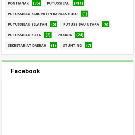
(36)
(411)
PONTIANAK
PUTUSSIBAU
(1)
PUTUSSIBAU KABUPATEN KAPUAS HULU
(5)
(6)
PUTUSSIBAU SELATAN
PUTUSSIBAU UTARA
(2)
(24)
PUTUSSIBAU KOTA
PILKADA
(1)
(7)
SEKRETARIAT DAERAH
STUNTING
Facebook