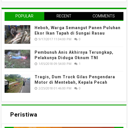
POPULAR
RECENT
COMMENTS
Heboh, Warga Semangut Panen Puluhan
Ekor Ikan Tapah di Sungai Rasau
9/17/2017 11:04:00 PM
0
Pembunuh Anis Akhirnya Terungkap,
Pelakunya Diduga Oknum TNI
1/05/2018 09:54:00 PM
1
Tragis, Dum Truck Gilas Pengendara
Motor di Mentebah, Kepala Pecah
2/25/2018 01:46:00 PM
0
Peristiwa