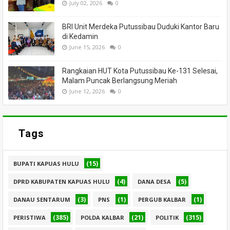
July 02, 2026
0
BRI Unit Merdeka Putussibau Duduki Kantor Baru
di Kedamin
June 15, 2026
0
Rangkaian HUT Kota Putussibau Ke-131 Selesai,
Malam Puncak Berlangsung Meriah
June 12, 2026
0
Tags
(15)
BUPATI KAPUAS HULU
(4)
(5)
DPRD KABUPATEN KAPUAS HULU
DANA DESA
(3)
(1)
(1)
DANAU SENTARUM
PNS
PERGUB KALBAR
(385)
(21)
(315)
PERISTIWA
POLDA KALBAR
POLITIK