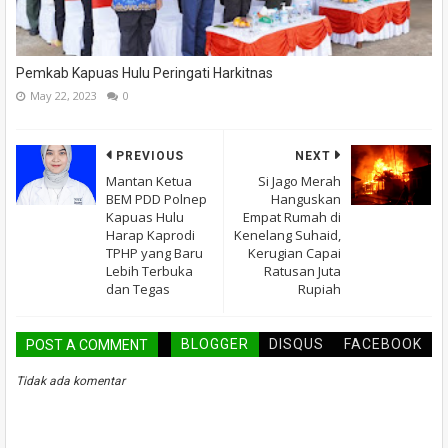
Pemkab Kapuas Hulu Peringati Harkitnas
May 22, 2023
0
PREVIOUS
NEXT
Mantan Ketua
Si Jago Merah
BEM PDD Polnep
Hanguskan
Kapuas Hulu
Empat Rumah di
Harap Kaprodi
Kenelang Suhaid,
TPHP yang Baru
Kerugian Capai
Lebih Terbuka
Ratusan Juta
dan Tegas
Rupiah
BLOGGER
DISQUS
FACEBOOK
POST A COMMENT
Tidak ada komentar