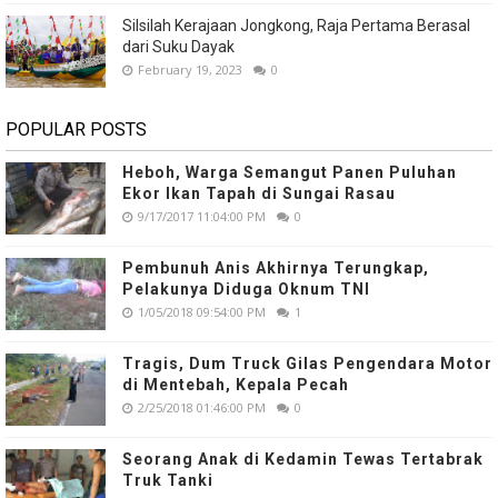
Silsilah Kerajaan Jongkong, Raja Pertama Berasal
dari Suku Dayak
February 19, 2023
0
POPULAR POSTS
Heboh, Warga Semangut Panen Puluhan
Ekor Ikan Tapah di Sungai Rasau
9/17/2017 11:04:00 PM
0
Pembunuh Anis Akhirnya Terungkap,
Pelakunya Diduga Oknum TNI
1/05/2018 09:54:00 PM
1
Tragis, Dum Truck Gilas Pengendara Motor
di Mentebah, Kepala Pecah
2/25/2018 01:46:00 PM
0
Seorang Anak di Kedamin Tewas Tertabrak
Truk Tanki