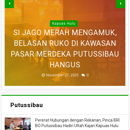
Kapuas Hulu
WARGA DESA SEI AJUNG YANG
SI JAGO MERAH MENGAMUK,
SEMPAT SEKARAT, H AKHIRNYA
PEDULI KORBAN KEBAKARAN,
BELASAN RUKO DI KAWASAN
BELASAN TOKO PAKAIAN DI
DILAPORKAN HILANG SAAT
PASAR MERDEKA PUTUSSIBAU
PUTUSSIBAU LUDES DILALAP
TEWAS SETELAH 'DIHAKIMI'
MEMANCING DITEMUKAN
KORAMIL BADAU BERI
MENINGGAL DUNIA
BANTUAN
HANGUS
MASSA
API
November 27, 2025
February 18, 2025
March 26, 2025
March 13, 2025
July 05, 2026
0
0
0
0
0
Putussibau
Pererat Hubungan dengan Rekanan, Pinca BRI
BO Putussibau Hadiri Ultah Kajari Kapuas Hulu