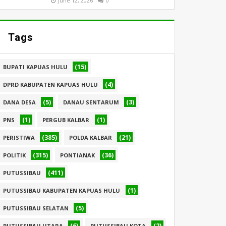
June 12, 2026
0
Tags
(15)
BUPATI KAPUAS HULU
(4)
DPRD KABUPATEN KAPUAS HULU
(5)
(3)
DANA DESA
DANAU SENTARUM
(1)
(1)
PNS
PERGUB KALBAR
(385)
(21)
PERISTIWA
POLDA KALBAR
(315)
(36)
POLITIK
PONTIANAK
(411)
PUTUSSIBAU
(1)
PUTUSSIBAU KABUPATEN KAPUAS HULU
(5)
PUTUSSIBAU SELATAN
(6)
(2)
PUTUSSIBAU UTARA
PUTUSSIBAU KOTA