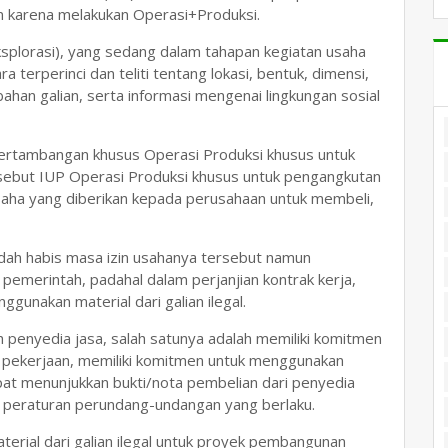
zin karena melakukan Operasi+Produksi.
Eksplorasi), yang sedang dalam tahapan kegiatan usaha
erperinci dan teliti tentang lokasi, bentuk, dimensi,
bahan galian, serta informasi mengenai lingkungan sosial
ertambangan khusus Operasi Produksi khusus untuk
isebut IUP Operasi Produksi khusus untuk pengangkutan
 usaha yang diberikan kepada perusahaan untuk membeli,
dah habis masa izin usahanya tersebut namun
 pemerintah, padahal dalam perjanjian kontrak kerja,
gunakan material dari galian ilegal.
eh penyedia jasa, salah satunya adalah memiliki komitmen
l pekerjaan, memiliki komitmen untuk menggunakan
dapat menunjukkan bukti/nota pembelian dari penyedia
uai peraturan perundang-undangan yang berlaku.
erial dari galian ilegal untuk proyek pembangunan