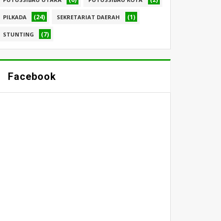
(24)
(1)
PILKADA
SEKRETARIAT DAERAH
(7)
STUNTING
Facebook