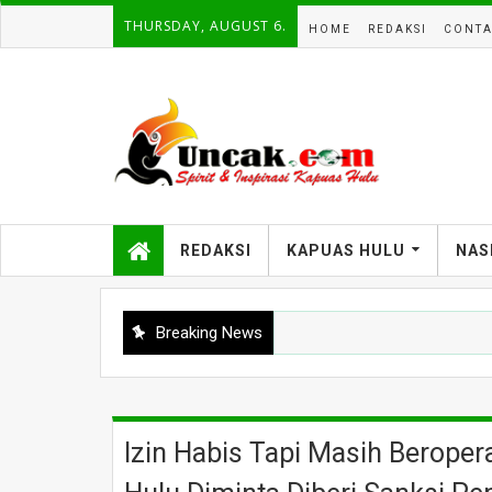
THURSDAY, AUGUST 6.
HOME
REDAKSI
CONTA
REDAKSI
KAPUAS HULU
NAS
Breaking News
Kontingen POPDA Kapuas Hulu Ikuti Pembukaan POPDA Kalbar 2026 di
Izin Habis Tapi Masih Beroper