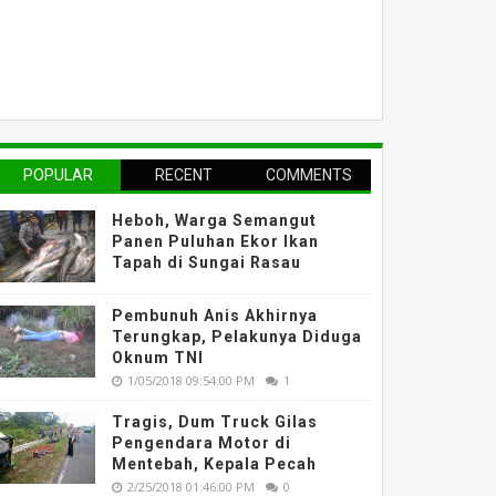
POPULAR
RECENT
COMMENTS
Heboh, Warga Semangut
Panen Puluhan Ekor Ikan
Tapah di Sungai Rasau
Pembunuh Anis Akhirnya
Terungkap, Pelakunya Diduga
Oknum TNI
1/05/2018 09:54:00 PM
1
Tragis, Dum Truck Gilas
Pengendara Motor di
Mentebah, Kepala Pecah
2/25/2018 01:46:00 PM
0