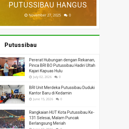
BADAU BERI BANTUAN
PUTUSSIBAU HANGUS
DILALAP API
MASSA
DUNIA
November 27, 2025
February 18, 2025
March 26, 2025
March 13, 2025
July 05, 2026
0
0
0
0
0
Putussibau
Pererat Hubungan dengan Rekanan,
Pinca BRI BO Putussibau Hadiri Ultah
Kajari Kapuas Hulu
July 02, 2026
0
BRI Unit Merdeka Putussibau Duduki
Kantor Baru di Kedamin
June 15, 2026
0
Rangkaian HUT Kota Putussibau Ke-
131 Selesai, Malam Puncak
Berlangsung Meriah