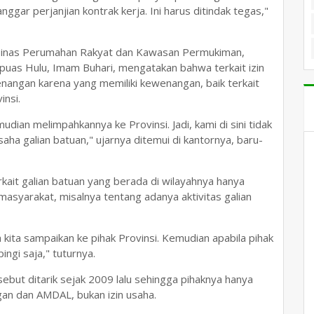
nggar perjanjian kontrak kerja. Ini harus ditindak tegas,"
 Dinas Perumahan Rakyat dan Kawasan Permukiman,
uas Hulu, Imam Buhari, mengatakan bahwa terkait izin
wenangan karena yang memiliki kewenangan, baik terkait
insi.
ian melimpahkannya ke Provinsi. Jadi, kami di sini tidak
aha galian batuan," ujarnya ditemui di kantornya, baru-
it galian batuan yang berada di wilayahnya hanya
masyarakat, misalnya tentang adanya aktivitas galian
 kita sampaikan ke pihak Provinsi. Kemudian apabila pihak
ngi saja," tuturnya.
ut ditarik sejak 2009 lalu sehingga pihaknya hanya
gan dan AMDAL, bukan izin usaha.