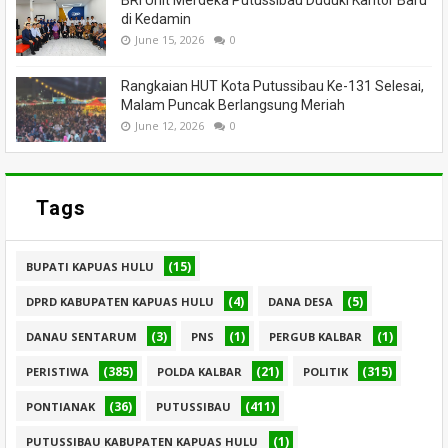
BRI Unit Merdeka Putussibau Duduki Kantor Baru
di Kedamin
June 15, 2026
0
Rangkaian HUT Kota Putussibau Ke-131 Selesai,
Malam Puncak Berlangsung Meriah
June 12, 2026
0
Tags
(15)
BUPATI KAPUAS HULU
(4)
(5)
DPRD KABUPATEN KAPUAS HULU
DANA DESA
(3)
(1)
(1)
DANAU SENTARUM
PNS
PERGUB KALBAR
(385)
(21)
(315)
PERISTIWA
POLDA KALBAR
POLITIK
(36)
(411)
PONTIANAK
PUTUSSIBAU
(1)
PUTUSSIBAU KABUPATEN KAPUAS HULU