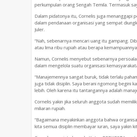
perkumpulan orang Sengah Temila. Termasuk saya w
Dalam pidatonya itu, Cornelis juga menanggapi
dalam pendanaan organisasi yang sempat diung
Juler.
“Nah, sebenarnya mencari uang itu gampang. Dibe
atau lima ribu rupiah atau berapa kemampuannya,”
Namun, Cornelis menyebut sebenarnya persoal
dalam mengelola suatu organisasi kemasyarakat
“Manajemennya sangat buruk, tidak terlalu paham 
juga tidak disiplin. Saya berani ngomong begini
lebih. Oleh karena itu tantangannya adalah manaj
Cornelis yakin jika seluruh anggota sudah memili
miliaran rupiah.
“Bagaimana meyakinkan anggota bahwa organisasi
kita semua disiplin membayar iuran, saya yakin ki