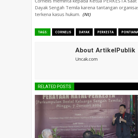
Cornelis meminta kepada Ketua PERKESTA saat i
Dayak Sengah Temila karena tantangan organisa
terkena kasus hukum.
(Nt)
TAGS:
CORNELIS
DAYAK
PERKESTA
PONTIAN
About ArtikelPublik
Uncak.com
RELATED POSTS