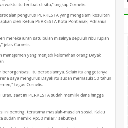
aktu itu terlibat di situ,” ungkap Cornelis.
 persoalan pengurus PERKESTA yang mengalami kesulitan
kapkan oleh Ketua PERKESTA Kota Pontianak, Adrianus
ri mereka iuran satu bulan misalnya sepuluh ribu rupiah
 jelas Cornelis.
an manajemen yang menjadi kelemahan orang Dayak
an.
berorganisasi, itu persoalannya. Selain itu anggotanya
 karena saya mengurus Dayak itu sudah memasuki 50 tahun
emen,” tegas Cornelis.
ki iuran, saat ini PERKESTA sudah memiliki dana hingga
 ini penting, terutama masalah-masalah sosial. Kalau
ta sudah memliki Rp50 miliar,” sebutnya.