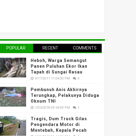
POPULAR
RECENT
COMMENTS
Heboh, Warga Semangut
Panen Puluhan Ekor Ikan
Tapah di Sungai Rasau
9/17/2017 11:04:00 PM
0
Pembunuh Anis Akhirnya
Terungkap, Pelakunya Diduga
Oknum TNI
1/05/2018 09:54:00 PM
1
Tragis, Dum Truck Gilas
Pengendara Motor di
Mentebah, Kepala Pecah