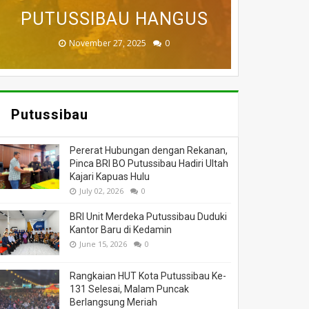
BADAU BERI BANTUAN
PUTUSSIBAU HANGUS
DILALAP API
MASSA
DUNIA
November 27, 2025
February 18, 2025
March 26, 2025
March 13, 2025
July 05, 2026
0
0
0
0
0
Putussibau
Pererat Hubungan dengan Rekanan,
Pinca BRI BO Putussibau Hadiri Ultah
Kajari Kapuas Hulu
July 02, 2026
0
BRI Unit Merdeka Putussibau Duduki
Kantor Baru di Kedamin
June 15, 2026
0
Rangkaian HUT Kota Putussibau Ke-
131 Selesai, Malam Puncak
Berlangsung Meriah