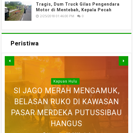
Tragis, Dum Truck Gilas Pengendara
Motor di Mentebah, Kepala Pecah
2/25/2018 01:46:00 PM
0
Peristiwa
Kapuas Hulu
WARGA DESA SEI AJUNG YANG
SI JAGO MERAH MENGAMUK,
SEMPAT SEKARAT, H AKHIRNYA
PEDULI KORBAN KEBAKARAN,
BELASAN RUKO DI KAWASAN
BELASAN TOKO PAKAIAN DI
DILAPORKAN HILANG SAAT
PASAR MERDEKA PUTUSSIBAU
PUTUSSIBAU LUDES DILALAP
TEWAS SETELAH 'DIHAKIMI'
MEMANCING DITEMUKAN
KORAMIL BADAU BERI
MENINGGAL DUNIA
BANTUAN
HANGUS
MASSA
API