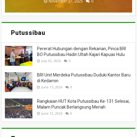
November 27, 2025
February 18, 2025
March 26, 2025
March 13, 2025
July 05, 2026
0
0
0
0
0
Putussibau
Pererat Hubungan dengan Rekanan, Pinca BRI
BO Putussibau Hadiri Ultah Kajari Kapuas Hulu
July 02, 2026
0
BRI Unit Merdeka Putussibau Duduki Kantor Baru
di Kedamin
June 15, 2026
0
Rangkaian HUT Kota Putussibau Ke-131 Selesai,
Malam Puncak Berlangsung Meriah
June 12, 2026
0