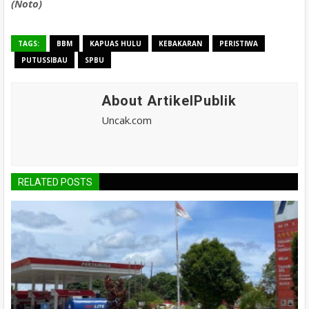
(Noto)
TAGS:
BBM
KAPUAS HULU
KEBAKARAN
PERISTIWA
PUTUSSIBAU
SPBU
About ArtikelPublik
Uncak.com
RELATED POSTS