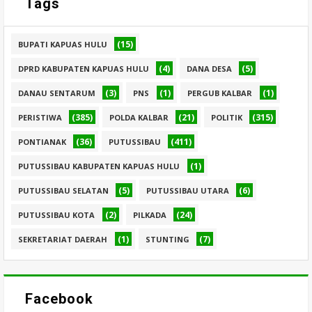
Tags
(15)
BUPATI KAPUAS HULU
(4)
(5)
DPRD KABUPATEN KAPUAS HULU
DANA DESA
(3)
(1)
(1)
DANAU SENTARUM
PNS
PERGUB KALBAR
(385)
(21)
(315)
PERISTIWA
POLDA KALBAR
POLITIK
(36)
(411)
PONTIANAK
PUTUSSIBAU
(1)
PUTUSSIBAU KABUPATEN KAPUAS HULU
(5)
(6)
PUTUSSIBAU SELATAN
PUTUSSIBAU UTARA
(2)
(24)
PUTUSSIBAU KOTA
PILKADA
(1)
(7)
SEKRETARIAT DAERAH
STUNTING
Facebook