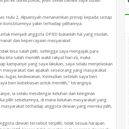
terjun ke dunia politik, jelas sekali bahwa saya sudah
uas Hulu 2, Alpiansyah menanamkan prinsip kepada setiap
n konstituennya yakin terhadap pilihannya.
a untuk menjadi anggota DPRD bukanlah hal yang mudah,
amanat dan kepercayaan masyarakat.
 tidak bisa salah pilih, sehingga saya mengajak para
kita salah memilih wakil rakyat hari ini, maka
iap kampanye yang saya lakukan, saya selalu menjelaskan
leh masyarakat dan apakah seseorang yang masyarakat
gas-tugas kedewanan. Kemudian setelah saya beri
saya beri kebebasan untuk memilih," terangnya.
nye, ia selalu mendengar keluhan dan keinginan
 pilih sebelumnya, di mana keluhan masyarakat yang
an masyarakat terhadap anggota dewan yang mereka pilih,
ggota dewan tersebut terpilih, tidak sesuai harapan