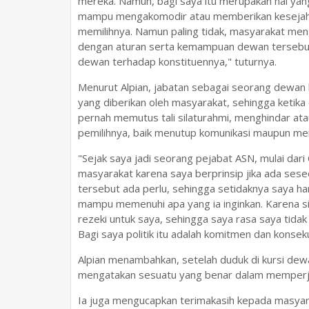
mereka. Namun, bagi saya itu merupakan hal yang
mampu mengakomodir atau memberikan kesejaht
memilihnya. Namun paling tidak, masyarakat meng
dengan aturan serta kemampuan dewan tersebut
dewan terhadap konstituennya," tuturnya.
Menurut Alpian, jabatan sebagai seorang dewan 
yang diberikan oleh masyarakat, sehingga ketika d
pernah memutus tali silaturahmi, menghindar ata
pemilihnya, baik menutup komunikasi maupun men
"Sejak saya jadi seorang pejabat ASN, mulai dar
masyarakat karena saya berprinsip jika ada ses
tersebut ada perlu, sehingga setidaknya saya ha
mampu memenuhi apa yang ia inginkan. Karena s
rezeki untuk saya, sehingga saya rasa saya tida
Bagi saya politik itu adalah komitmen dan konsek
Alpian menambahkan, setelah duduk di kursi dewan
mengatakan sesuatu yang benar dalam memperju
Ia juga mengucapkan terimakasih kepada masyara