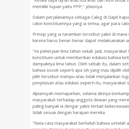
"Ketika saya hijrah atau istirahat dari ASN untuk 
memiliki tujuan yaitu PPP," jelasnya.
Dalam perjalanannya sebagai Caleg di Dapil Kap
calon konstituennya yang ia temui, agar para calo
Prinsip yang ia tanamkan tersebut yakni di man
karena harus benar-benar dapat melaksanakan 
"Ini pekerjaan lima tahun sekali. Jadi, masyarakat
konstituen untuk memberikan edukasi bahwa ketika 
dampaknya lima tahun. Oleh sebab itu, dalam set
bahwa sosok seperti apa sih yang mau dipilih o
pilih tersebut mampu atau tidak menjalankan tu
penjelasan atau edukas seperti itu, masyarakat 
Alpiansyah memaparkan, selama dirinya berkampa
masyarakat terhadap anggota dewan yang mereka
paling banyak ia dengar yakni terkait kekecewa
tidak sesuai dengan harapan mereka.
"Rata-rata masyarakat berkeluh bahwa setelah an