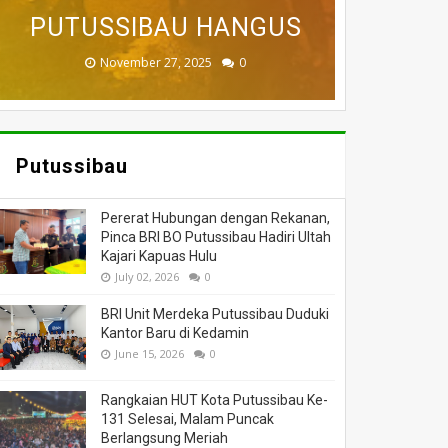
BADAU BERI BANTUAN
PUTUSSIBAU HANGUS
DILALAP API
MASSA
DUNIA
November 27, 2025
February 18, 2025
March 26, 2025
March 13, 2025
July 05, 2026
0
0
0
0
0
Putussibau
Pererat Hubungan dengan Rekanan,
Pinca BRI BO Putussibau Hadiri Ultah
Kajari Kapuas Hulu
July 02, 2026
0
BRI Unit Merdeka Putussibau Duduki
Kantor Baru di Kedamin
June 15, 2026
0
Rangkaian HUT Kota Putussibau Ke-
131 Selesai, Malam Puncak
Berlangsung Meriah