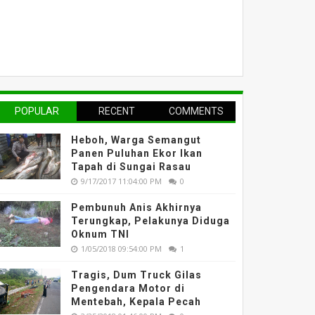
POPULAR
RECENT
COMMENTS
Heboh, Warga Semangut
Panen Puluhan Ekor Ikan
Tapah di Sungai Rasau
9/17/2017 11:04:00 PM
0
Pembunuh Anis Akhirnya
Terungkap, Pelakunya Diduga
Oknum TNI
1/05/2018 09:54:00 PM
1
Tragis, Dum Truck Gilas
Pengendara Motor di
Mentebah, Kepala Pecah