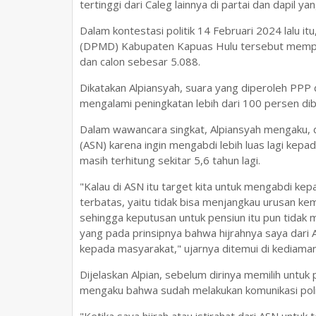
tertinggi dari Caleg lainnya di partai dan dapil y
Dalam kontestasi politik 14 Februari 2024 lalu
(DPMD) Kabupaten Kapuas Hulu tersebut memper
dan calon sebesar 5.088.
Dikatakan Alpiansyah, suara yang diperoleh PPP 
mengalami peningkatan lebih dari 100 persen dib
Dalam wawancara singkat, Alpiansyah mengaku, dir
(ASN) karena ingin mengabdi lebih luas lagi kep
masih terhitung sekitar 5,6 tahun lagi.
"Kalau di ASN itu target kita untuk mengabdi ke
terbatas, yaitu tidak bisa menjangkau urusan k
sehingga keputusan untuk pensiun itu pun tidak mu
yang pada prinsipnya bahwa hijrahnya saya dari 
kepada masyarakat," ujarnya ditemui di kediam
Dijelaskan Alpian, sebelum dirinya memilih untuk p
mengaku bahwa sudah melakukan komunikasi polit