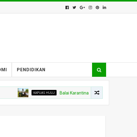
OMI
PENDIDIKAN
KAPUAS HULU
Balai Karantina Kalbar Tinjau Jalur Tidak Resmi d