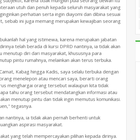
 subjektif, karena tidak mungkin pula seorang dewan itu
eraan utuh dan penuh kepada seluruh masyarakat yang
inginkan perhatian serta ingin diayomi dan dibina sesuai
, sebab ini juga memang merupakan kewajiban seorang
bukanlah hal yang istimewa, karena merupakan jabatan
irinya telah berada di kursi DPRD nantinya, ia tidak akan
u menutup diri dari masyarakat, khususnya para
utup pintu rumahnya, melainkan akan terus terbuka.
i Camat, Kabag hingga Kadis, saya selalu terbuka dengan
eorang menelepon atau mencari saya, berarti orang
rus menghargai orang tersebut walaupun kita tidak
iapa tahu orang tersebut mendatangkan informasi atau
k akan menutup pintu dan tidak ingin memutus komunikasi.
uen," tegasnya.
 nantinya, ia tidak akan pernah berhenti untuk
angkan aspirasi masyarakat.
kat yang telah mempercayakan pilihan kepada dirinya.