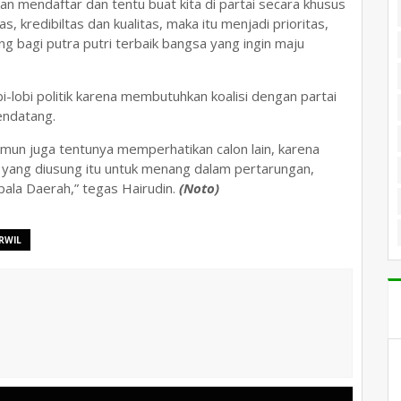
n mendaftar dan tentu buat kita di partai secara khusus
 kredibiltas dan kualitas, maka itu menjadi prioritas,
ng bagi putra putri terbaik bangsa yang ingin maju
i-lobi politik karena membutuhkan koalisi dengan partai
endatang.
 namun juga tentunya memperhatikan calon lain, karena
 yang diusung itu untuk menang dalam pertarungan,
ala Daerah,” tegas Hairudin.
(Noto)
RWIL