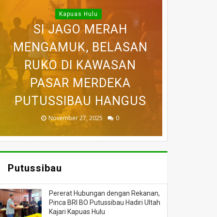
WARGA DESA SEI AJUNG
Kapuas Hulu
YANG DILAPORKAN
SI JAGO MERAH
MENGAMUK, BELASAN
SEMPAT SEKARAT, H
HILANG SAAT
BELASAN TOKO PAKAIAN
RUKO DI KAWASAN
AKHIRNYA TEWAS
PEDULI KORBAN
MEMANCING
DITEMUKAN MENINGGAL
KEBAKARAN, KORAMIL
DI PUTUSSIBAU LUDES
SETELAH 'DIHAKIMI'
PASAR MERDEKA
BADAU BERI BANTUAN
PUTUSSIBAU HANGUS
DILALAP API
MASSA
DUNIA
November 27, 2025
February 18, 2025
March 26, 2025
March 13, 2025
July 05, 2026
0
0
0
0
0
Putussibau
Pererat Hubungan dengan Rekanan,
Pinca BRI BO Putussibau Hadiri Ultah
Kajari Kapuas Hulu