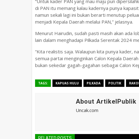
“Untuk kader PAN yang mau maju pun dipersilahka
di PAN itu memang kalau kadernya punya kapasitas,
namun sekali lagi ini bukan berarti menutup pelua
menjadi Kepala Daerah melalui PAN,” jelasnya.
Menurut Hairudin, sudah pasti masih akan ada lob
lain dalam menghadapi Pilkada Serentak 2024 m
“Kita realistis saja. Walaupun kita punya kader,
semua partai menginginkan Calon Kepala Daerah
bukan sekedar gagah-gagahan sebagai Calon Kep
TAGS:
KAPUAS HULU
PILKADA
POLITIK
RAKO
About ArtikelPublik
Uncak.com
RELATED POSTS