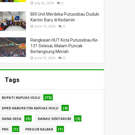
July 02, 2026
0
BRI Unit Merdeka Putussibau Duduki
Kantor Baru di Kedamin
June 15, 2026
0
Rangkaian HUT Kota Putussibau Ke-
131 Selesai, Malam Puncak
Berlangsung Meriah
June 12, 2026
0
Tags
(15)
BUPATI KAPUAS HULU
(4)
DPRD KABUPATEN KAPUAS HULU
(5)
(3)
DANA DESA
DANAU SENTARUM
(1)
(1)
PNS
PERGUB KALBAR