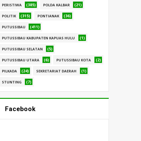
(385)
(21)
PERISTIWA
POLDA KALBAR
(315)
(36)
POLITIK
PONTIANAK
(411)
PUTUSSIBAU
(1)
PUTUSSIBAU KABUPATEN KAPUAS HULU
(5)
PUTUSSIBAU SELATAN
(6)
(2)
PUTUSSIBAU UTARA
PUTUSSIBAU KOTA
(24)
(1)
PILKADA
SEKRETARIAT DAERAH
(7)
STUNTING
Facebook