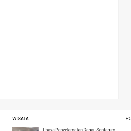
WISATA
P
i
Upaya Penyelamatan Danau Sentarum,