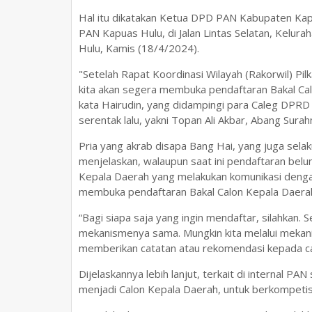
Hal itu dikatakan Ketua DPD PAN Kabupaten Kap
PAN Kapuas Hulu, di Jalan Lintas Selatan, Kelur
Hulu, Kamis (18/4/2024).
"Setelah Rapat Koordinasi Wilayah (Rakorwil) Pilk
kita akan segera membuka pendaftaran Bakal Cal
kata Hairudin, yang didampingi para Caleg DPRD
serentak lalu, yakni Topan Ali Akbar, Abang Surah
Pria yang akrab disapa Bang Hai, yang juga sel
menjelaskan, walaupun saat ini pendaftaran bel
Kepala Daerah yang melakukan komunikasi denga
membuka pendaftaran Bakal Calon Kepala Daerah
“Bagi siapa saja yang ingin mendaftar, silahkan. 
mekanismenya sama. Mungkin kita melalui mekanisme
memberikan catatan atau rekomendasi kepada ca
Dijelaskannya lebih lanjut, terkait di internal PA
menjadi Calon Kepala Daerah, untuk berkompetis