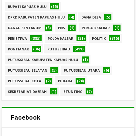
(15)
BUPATI KAPUAS HULU
(4)
(5)
DPRD KABUPATEN KAPUAS HULU
DANA DESA
(3)
(1)
(1)
DANAU SENTARUM
PNS
PERGUB KALBAR
(385)
(21)
(315)
PERISTIWA
POLDA KALBAR
POLITIK
(36)
(411)
PONTIANAK
PUTUSSIBAU
(1)
PUTUSSIBAU KABUPATEN KAPUAS HULU
(5)
(6)
PUTUSSIBAU SELATAN
PUTUSSIBAU UTARA
(2)
(24)
PUTUSSIBAU KOTA
PILKADA
(1)
(7)
SEKRETARIAT DAERAH
STUNTING
Facebook