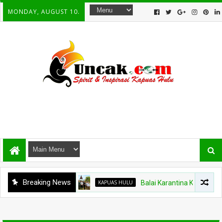
MONDAY, AUGUST 10.
Breaking News
KAPUAS HULU
Balai Karantina Kalbar Tinjau