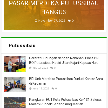
PASAR MERDEKA PUTUSSIBAU
PUTUSSIBAU LUDES DILALAP
TEWAS SETELAH 'DIHAKIMI'
MEMANCING DITEMUKAN
KORAMIL BADAU BERI
MENINGGAL DUNIA
BANTUAN
HANGUS
MASSA
API
November 27, 2025
February 18, 2025
March 26, 2025
March 13, 2025
July 05, 2026
0
0
0
0
0
Putussibau
Pererat Hubungan dengan Rekanan, Pinca BRI
BO Putussibau Hadiri Ultah Kajari Kapuas Hulu
July 02, 2026
0
BRI Unit Merdeka Putussibau Duduki Kantor Baru
di Kedamin
June 15, 2026
0
Rangkaian HUT Kota Putussibau Ke-131 Selesai,
Malam Puncak Berlangsung Meriah