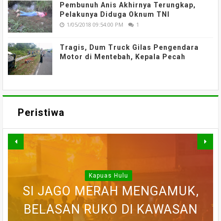
Pembunuh Anis Akhirnya Terungkap,
Pelakunya Diduga Oknum TNI
1/05/2018 09:54:00 PM
1
Tragis, Dum Truck Gilas Pengendara
Motor di Mentebah, Kepala Pecah
Peristiwa
Kapuas Hulu
WARGA DESA SEI AJUNG YANG
SI JAGO MERAH MENGAMUK,
Kapuas Hulu
SEMPAT SEKARAT, H AKHIRNYA
PEDULI KORBAN KEBAKARAN,
BELASAN RUKO DI KAWASAN
BELASAN TOKO PAKAIAN DI
DILAPORKAN HILANG SAAT