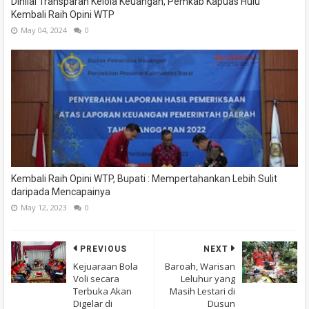
Dinilai Transparan Kelola Keuangan, Pemkab Kapuas Hulu
Kembali Raih Opini WTP
May 04, 2024
0
Kembali Raih Opini WTP, Bupati : Mempertahankan Lebih Sulit
daripada Mencapainya
May 12, 2023
0
PREVIOUS
NEXT
Kejuaraan Bola
Baroah, Warisan
Voli secara
Leluhur yang
Terbuka Akan
Masih Lestari di
Digelar di
Dusun