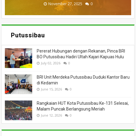
November 27, 2025
February 18, 2025
March 26, 2025
March 13, 2025
July 05, 2026
0
0
0
0
0
Putussibau
Pererat Hubungan dengan Rekanan, Pinca BRI
BO Putussibau Hadiri Ultah Kajari Kapuas Hulu
July 02, 2026
0
BRI Unit Merdeka Putussibau Duduki Kantor Baru
di Kedamin
June 15, 2026
0
Rangkaian HUT Kota Putussibau Ke-131 Selesai,
Malam Puncak Berlangsung Meriah
June 12, 2026
0