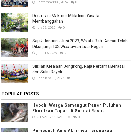
September 06, 2024
0
Desa Tani Makmur Miliki Icon Wisata
Membanggakan
July 02, 2023
0
Sejak Januari - Juni 2023, Wisata Batu Ancau Telah
Dikunjungi 102 Wisatawan Luar Negeri
June 15, 2023
0
Silsilah Kerajaan Jongkong, Raja Pertama Berasal
dari Suku Dayak
February 19, 2023
0
POPULAR POSTS
Heboh, Warga Semangut Panen Puluhan
Ekor Ikan Tapah di Sungai Rasau
9/17/2017 11:04:00 PM
0
Pembunuh Anis Akhirnya Terungkap,