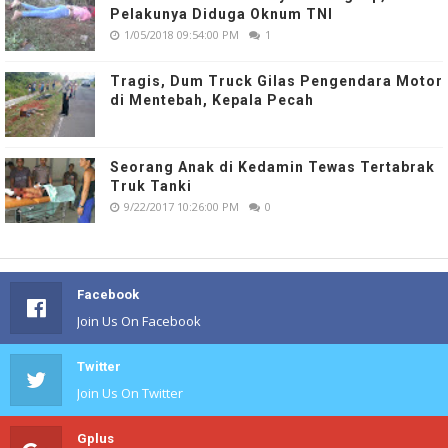
Pelakunya Diduga Oknum TNI
1/05/2018 09:54:00 PM
1
Tragis, Dum Truck Gilas Pengendara Motor
di Mentebah, Kepala Pecah
Seorang Anak di Kedamin Tewas Tertabrak
Truk Tanki
9/22/2017 10:26:00 PM
0
Facebook
Join Us On Facebook
Twitter
Join Us On Twitter
Gplus