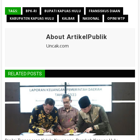
TAGS:
BPK-RI
BUPATI KAPUAS HULU
FRANSISKUS DIAAN
KABUPATEN KAPUAS HULU
KALBAR
NASIONAL
OPINI WTP
About ArtikelPublik
Uncak.com
RELATED POSTS