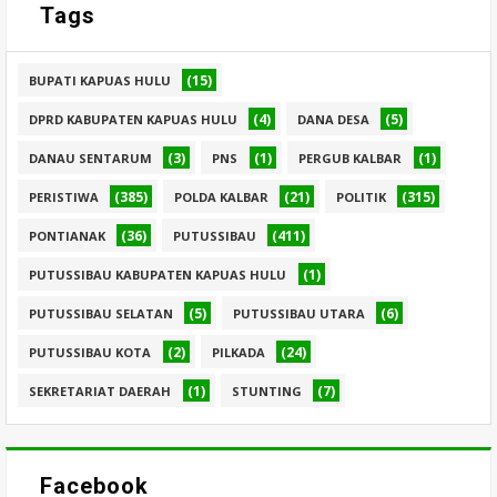
Tags
(15)
BUPATI KAPUAS HULU
(4)
(5)
DPRD KABUPATEN KAPUAS HULU
DANA DESA
(3)
(1)
(1)
DANAU SENTARUM
PNS
PERGUB KALBAR
(385)
(21)
(315)
PERISTIWA
POLDA KALBAR
POLITIK
(36)
(411)
PONTIANAK
PUTUSSIBAU
(1)
PUTUSSIBAU KABUPATEN KAPUAS HULU
(5)
(6)
PUTUSSIBAU SELATAN
PUTUSSIBAU UTARA
(2)
(24)
PUTUSSIBAU KOTA
PILKADA
(1)
(7)
SEKRETARIAT DAERAH
STUNTING
Facebook