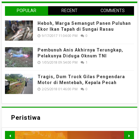
POPULAR
RECENT
COMMENTS
Heboh, Warga Semangut Panen Puluhan
Ekor Ikan Tapah di Sungai Rasau
9/17/2017 11:04:00 PM
0
Pembunuh Anis Akhirnya Terungkap,
Pelakunya Diduga Oknum TNI
1/05/2018 09:54:00 PM
1
Tragis, Dum Truck Gilas Pengendara
Motor di Mentebah, Kepala Pecah
2/25/2018 01:46:00 PM
0
Peristiwa