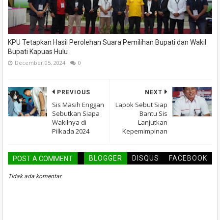
KPU Tetapkan Hasil Perolehan Suara Pemilihan Bupati dan Wakil
Bupati Kapuas Hulu
December 05, 2024
0
PREVIOUS
NEXT
Sis Masih Enggan
Lapok Sebut Siap
Sebutkan Siapa
Bantu Sis
Wakilnya di
Lanjutkan
Pilkada 2024
Kepemimpinan
BLOGGER
DISQUS
FACEBOOK
POST A COMMENT
Tidak ada komentar