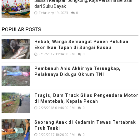
Silsilah Kerajaan Jongkong, Raja Pertama Berasal
dari Suku Dayak
February 19, 2023
0
POPULAR POSTS
Heboh, Warga Semangut Panen Puluhan
Ekor Ikan Tapah di Sungai Rasau
9/17/2017 11:04:00 PM
0
Pembunuh Anis Akhirnya Terungkap,
Pelakunya Diduga Oknum TNI
Tragis, Dum Truck Gilas Pengendara Motor
di Mentebah, Kepala Pecah
2/25/2018 01:46:00 PM
0
Seorang Anak di Kedamin Tewas Tertabrak
Truk Tanki
9/22/2017 10:26:00 PM
0