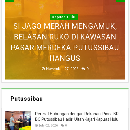
Kapuas Hulu
WARGA DESA SEI AJUNG YANG
SI JAGO MERAH MENGAMUK,
SEMPAT SEKARAT, H AKHIRNYA
PEDULI KORBAN KEBAKARAN,
BELASAN RUKO DI KAWASAN
BELASAN TOKO PAKAIAN DI
DILAPORKAN HILANG SAAT
PASAR MERDEKA PUTUSSIBAU
PUTUSSIBAU LUDES DILALAP
TEWAS SETELAH 'DIHAKIMI'
MEMANCING DITEMUKAN
KORAMIL BADAU BERI
MENINGGAL DUNIA
BANTUAN
HANGUS
MASSA
API
November 27, 2025
February 18, 2025
March 26, 2025
March 13, 2025
July 05, 2026
0
0
0
0
0
Putussibau
Pererat Hubungan dengan Rekanan, Pinca BRI
BO Putussibau Hadiri Ultah Kajari Kapuas Hulu
July 02, 2026
0