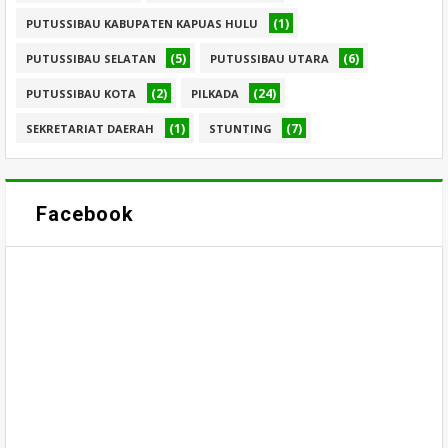
(1)
PUTUSSIBAU KABUPATEN KAPUAS HULU
(5)
(6)
PUTUSSIBAU SELATAN
PUTUSSIBAU UTARA
(2)
(24)
PUTUSSIBAU KOTA
PILKADA
(1)
(7)
SEKRETARIAT DAERAH
STUNTING
Facebook