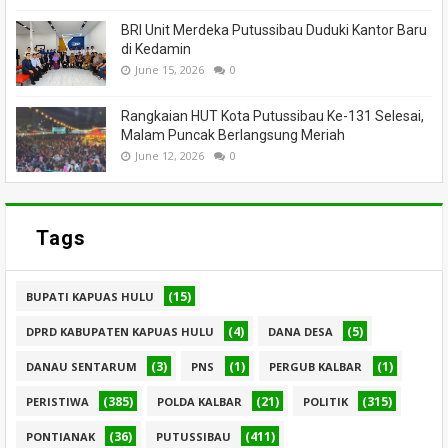
BRI Unit Merdeka Putussibau Duduki Kantor Baru
di Kedamin
June 15, 2026
0
Rangkaian HUT Kota Putussibau Ke-131 Selesai,
Malam Puncak Berlangsung Meriah
June 12, 2026
0
Tags
(15)
BUPATI KAPUAS HULU
(4)
(5)
DPRD KABUPATEN KAPUAS HULU
DANA DESA
(3)
(1)
(1)
DANAU SENTARUM
PNS
PERGUB KALBAR
(385)
(21)
(315)
PERISTIWA
POLDA KALBAR
POLITIK
(36)
(411)
PONTIANAK
PUTUSSIBAU