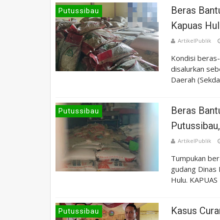
Beras Bant
Putussibau
Kapuas Hulu
ArtikelPublik
Kondisi beras
disalurkan se
Daerah (Sekda)
Beras Bant
Putussibau
Putussibau
ArtikelPublik
Tumpukan bera
gudang Dinas 
Hulu. KAPUAS 
Kasus Cura
Putussibau