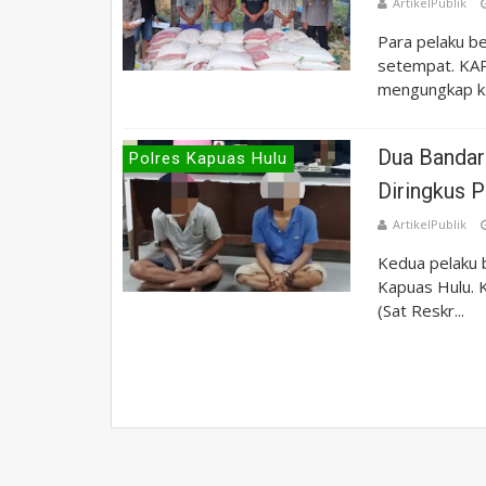
ArtikelPublik
Para pelaku be
setempat. KAPU
mengungkap k.
Dua Bandar
Polres Kapuas Hulu
Diringkus P
ArtikelPublik
Kedua pelaku 
Kapuas Hulu. 
(Sat Reskr...