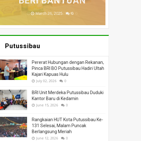
MENINGGAL DUNIA
BERI BANTUAN
DILALAP API
HANGUS
MASSA
November 27, 2025
February 18, 2025
March 26, 2025
March 13, 2025
July 05, 2026
0
0
0
0
0
Putussibau
Pererat Hubungan dengan Rekanan,
Pinca BRI BO Putussibau Hadiri Ultah
Kajari Kapuas Hulu
July 02, 2026
0
BRI Unit Merdeka Putussibau Duduki
Kantor Baru di Kedamin
June 15, 2026
0
Rangkaian HUT Kota Putussibau Ke-
131 Selesai, Malam Puncak
Berlangsung Meriah
June 12, 2026
0