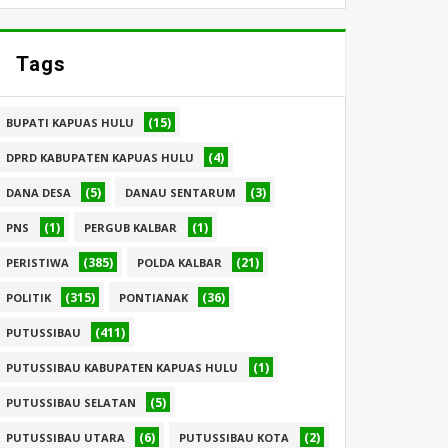
Tags
(15)
BUPATI KAPUAS HULU
(4)
DPRD KABUPATEN KAPUAS HULU
(5)
(3)
DANA DESA
DANAU SENTARUM
(1)
(1)
PNS
PERGUB KALBAR
(385)
(21)
PERISTIWA
POLDA KALBAR
(315)
(36)
POLITIK
PONTIANAK
(411)
PUTUSSIBAU
(1)
PUTUSSIBAU KABUPATEN KAPUAS HULU
(5)
PUTUSSIBAU SELATAN
(6)
(2)
PUTUSSIBAU UTARA
PUTUSSIBAU KOTA