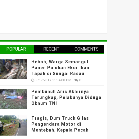
POPULAR
RECENT
COMMENTS
Heboh, Warga Semangut
Panen Puluhan Ekor Ikan
Tapah di Sungai Rasau
9/17/2017 11:04:00 PM
0
Pembunuh Anis Akhirnya
Terungkap, Pelakunya Diduga
Oknum TNI
Tragis, Dum Truck Gilas
Pengendara Motor di
Mentebah, Kepala Pecah