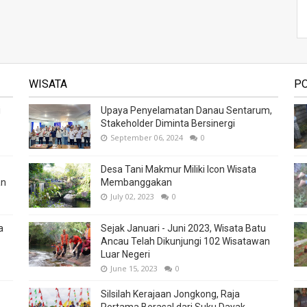
WISATA
P
i
Upaya Penyelamatan Danau Sentarum,
Stakeholder Diminta Bersinergi
September 06, 2024
0
Desa Tani Makmur Miliki Icon Wisata
an
Membanggakan
July 02, 2023
0
a
Sejak Januari - Juni 2023, Wisata Batu
Ancau Telah Dikunjungi 102 Wisatawan
Luar Negeri
June 15, 2023
0
Silsilah Kerajaan Jongkong, Raja