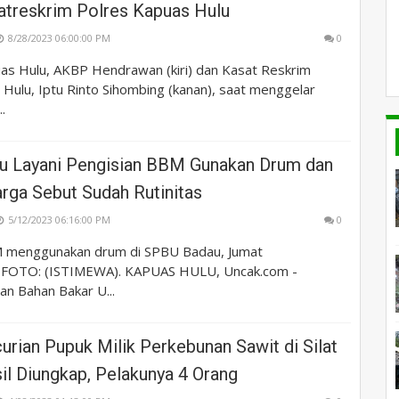
atreskrim Polres Kapuas Hulu
8/28/2023 06:00:00 PM
0
as Hulu, AKBP Hendrawan (kiri) dan Kasat Reskrim
Hulu, Iptu Rinto Sihombing (kanan), saat menggelar
.
 Layani Pengisian BBM Gunakan Drum dan
rga Sebut Sudah Rutinitas
5/12/2023 06:16:00 PM
0
M menggunakan drum di SPBU Badau, Jumat
. FOTO: (ISTIMEWA). KAPUAS HULU, Uncak.com -
an Bahan Bakar U...
rian Pupuk Milik Perkebunan Sawit di Silat
sil Diungkap, Pelakunya 4 Orang