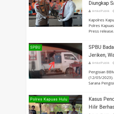
Diungkap S
ArtikelPublik
Kapolres Kapu
Polres Kapuas 
Press release..
SPBU Badau
SPBU
Jeriken, Wa
ArtikelPublik
Pengisian BB
(12/05/2023)
Sarana Pengisi
Kasus Pencu
Polres Kapuas Hulu
Hilir Berha