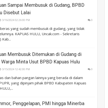
uan Sampai Membusuk di Gudang, BPBD
 Disebut Lalai
3/16/2024 02:26:00 PM
0
-beras yang sudah membusuk di gudang, yang tidak
belumnya. KAPUAS HULU, Uncak.com - Sekretaris
 Kab...
uan Membusuk Ditemukan di Gudang di
, Warga Minta Usut BPBD Kapuas Hulu
3/15/2024 12:42:00 PM
0
s dan bahan pangan lainnya yang berada di dalam
PUPR, yang dipinjam pihak BPBD Kabupaten Kapuas
HULU,...
nmor, Penggelapan, PMI hingga Minerba