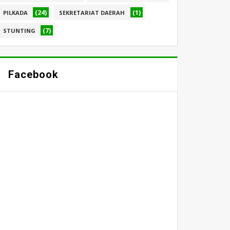
(24)
(1)
PILKADA
SEKRETARIAT DAERAH
(7)
STUNTING
Facebook