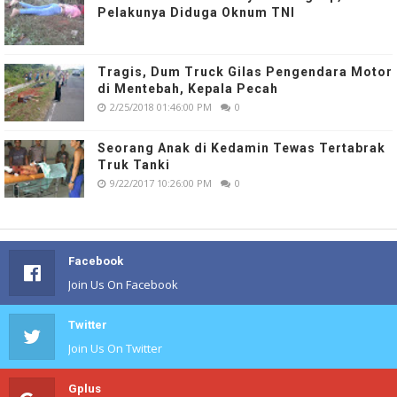
Pelakunya Diduga Oknum TNI
Tragis, Dum Truck Gilas Pengendara Motor
di Mentebah, Kepala Pecah
2/25/2018 01:46:00 PM
0
Seorang Anak di Kedamin Tewas Tertabrak
Truk Tanki
9/22/2017 10:26:00 PM
0
Facebook
Join Us On Facebook
Twitter
Join Us On Twitter
Gplus