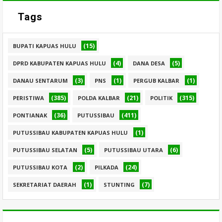
Tags
(15)
BUPATI KAPUAS HULU
(4)
(5)
DPRD KABUPATEN KAPUAS HULU
DANA DESA
(3)
(1)
(1)
DANAU SENTARUM
PNS
PERGUB KALBAR
(385)
(21)
(315)
PERISTIWA
POLDA KALBAR
POLITIK
(36)
(411)
PONTIANAK
PUTUSSIBAU
(1)
PUTUSSIBAU KABUPATEN KAPUAS HULU
(5)
(6)
PUTUSSIBAU SELATAN
PUTUSSIBAU UTARA
(2)
(24)
PUTUSSIBAU KOTA
PILKADA
(1)
(7)
SEKRETARIAT DAERAH
STUNTING