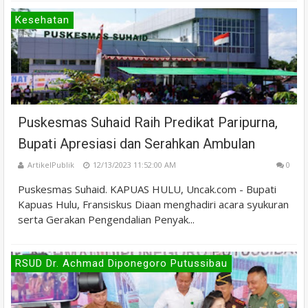
Kesehatan
Puskesmas Suhaid Raih Predikat Paripurna,
Bupati Apresiasi dan Serahkan Ambulan
ArtikelPublik
12/13/2023 11:52:00 AM
0
Puskesmas Suhaid. KAPUAS HULU, Uncak.com - Bupati
Kapuas Hulu, Fransiskus Diaan menghadiri acara syukuran
serta Gerakan Pengendalian Penyak...
RSUD Dr. Achmad Diponegoro Putussibau