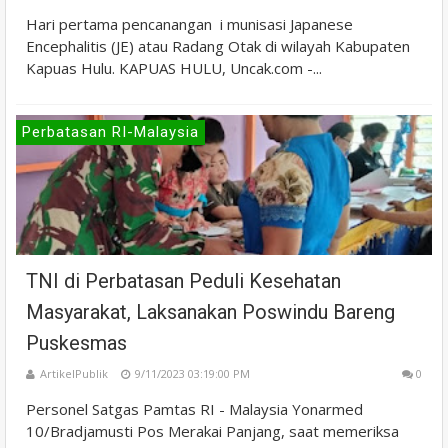
Hari pertama pencanangan i munisasi Japanese
Encephalitis (JE) atau Radang Otak di wilayah Kabupaten
Kapuas Hulu. KAPUAS HULU, Uncak.com -...
Perbatasan RI-Malaysia
TNI di Perbatasan Peduli Kesehatan
Masyarakat, Laksanakan Poswindu Bareng
Puskesmas
ArtikelPublik
9/11/2023 03:19:00 PM
0
Personel Satgas Pamtas RI - Malaysia Yonarmed
10/Bradjamusti Pos Merakai Panjang, saat memeriksa