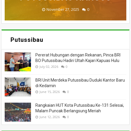
November 27, 2025
February 18, 2025
March 26, 2025
March 13, 2025
July 05, 2026
0
0
0
0
0
Putussibau
Pererat Hubungan dengan Rekanan, Pinca BRI
BO Putussibau Hadiri Ultah Kajari Kapuas Hulu
July 02, 2026
0
BRI Unit Merdeka Putussibau Duduki Kantor Baru
di Kedamin
June 15, 2026
0
Rangkaian HUT Kota Putussibau Ke-131 Selesai,
Malam Puncak Berlangsung Meriah
June 12, 2026
0