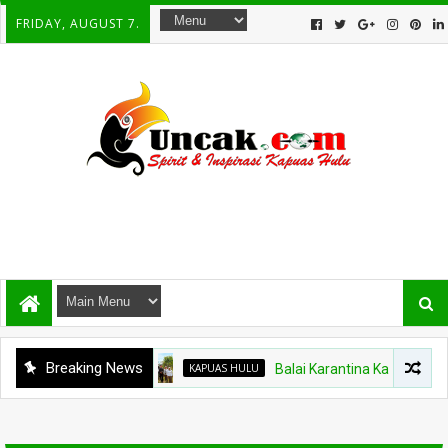
FRIDAY, AUGUST 7.
Breaking News
KAPUAS HULU
Balai Karantina Kalbar Tinjau Ja