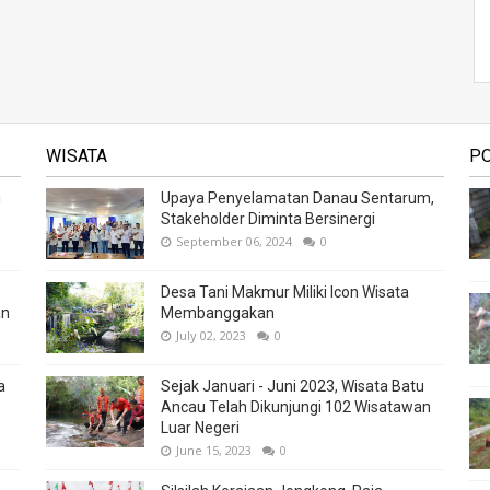
WISATA
P
i
Upaya Penyelamatan Danau Sentarum,
Stakeholder Diminta Bersinergi
September 06, 2024
0
Desa Tani Makmur Miliki Icon Wisata
an
Membanggakan
July 02, 2023
0
a
Sejak Januari - Juni 2023, Wisata Batu
Ancau Telah Dikunjungi 102 Wisatawan
Luar Negeri
June 15, 2023
0