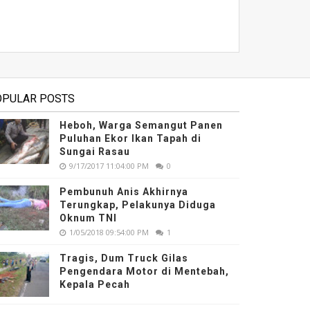
OPULAR POSTS
Heboh, Warga Semangut Panen
Puluhan Ekor Ikan Tapah di
Sungai Rasau
9/17/2017 11:04:00 PM
0
Pembunuh Anis Akhirnya
Terungkap, Pelakunya Diduga
Oknum TNI
1/05/2018 09:54:00 PM
1
Tragis, Dum Truck Gilas
Pengendara Motor di Mentebah,
Kepala Pecah