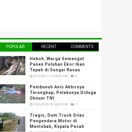
POPULAR
RECENT
COMMENTS
Heboh, Warga Semangut
Panen Puluhan Ekor Ikan
Tapah di Sungai Rasau
9/17/2017 11:04:00 PM
0
Pembunuh Anis Akhirnya
Terungkap, Pelakunya Diduga
Oknum TNI
1/05/2018 09:54:00 PM
1
Tragis, Dum Truck Gilas
Pengendara Motor di
Mentebah, Kepala Pecah