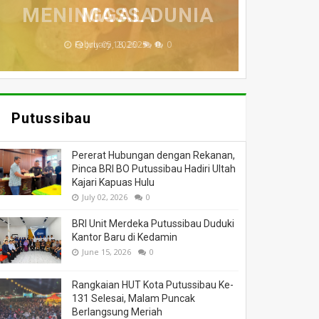
MENINGGAL DUNIA
BERI BANTUAN
DILALAP API
HANGUS
MASSA
November 27, 2025
February 18, 2025
March 26, 2025
March 13, 2025
July 05, 2026
0
0
0
0
0
Putussibau
Pererat Hubungan dengan Rekanan,
Pinca BRI BO Putussibau Hadiri Ultah
Kajari Kapuas Hulu
July 02, 2026
0
BRI Unit Merdeka Putussibau Duduki
Kantor Baru di Kedamin
June 15, 2026
0
Rangkaian HUT Kota Putussibau Ke-
131 Selesai, Malam Puncak
Berlangsung Meriah