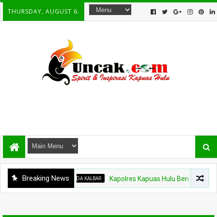
THURSDAY, AUGUST 6.
Breaking News
POLDA KALBAR
Kapolres Kapuas Hulu Berganti, Kapold