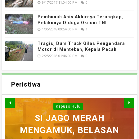
9/17/2017 11:04:00 PM
0
Pembunuh Anis Akhirnya Terungkap,
Pelakunya Diduga Oknum TNI
1/05/2018 09:54:00 PM
1
Tragis, Dum Truck Gilas Pengendara
Motor di Mentebah, Kepala Pecah
2/25/2018 01:46:00 PM
0
Peristiwa
Kapuas Hulu
WARGA DESA SEI AJUNG
SI JAGO MERAH
MENGAMUK, BELASAN
SEMPAT SEKARAT, H
YANG DILAPORKAN