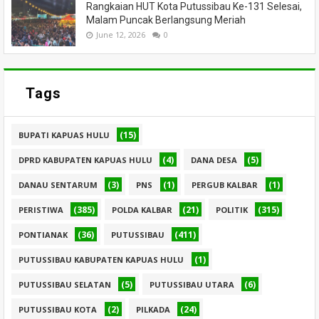
Rangkaian HUT Kota Putussibau Ke-131 Selesai,
Malam Puncak Berlangsung Meriah
June 12, 2026
0
Tags
(15)
BUPATI KAPUAS HULU
(4)
(5)
DPRD KABUPATEN KAPUAS HULU
DANA DESA
(3)
(1)
(1)
DANAU SENTARUM
PNS
PERGUB KALBAR
(385)
(21)
(315)
PERISTIWA
POLDA KALBAR
POLITIK
(36)
(411)
PONTIANAK
PUTUSSIBAU
(1)
PUTUSSIBAU KABUPATEN KAPUAS HULU
(5)
(6)
PUTUSSIBAU SELATAN
PUTUSSIBAU UTARA
(2)
(24)
PUTUSSIBAU KOTA
PILKADA