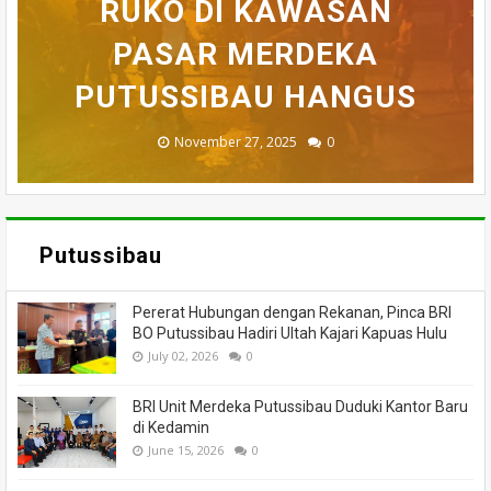
BELASAN TOKO PAKAIAN
RUKO DI KAWASAN
AKHIRNYA TEWAS
PEDULI KORBAN
HILANG SAAT
MEMANCING DITEMUKAN
KEBAKARAN, KORAMIL
DI PUTUSSIBAU LUDES
SETELAH 'DIHAKIMI'
PASAR MERDEKA
BADAU BERI BANTUAN
PUTUSSIBAU HANGUS
MENINGGAL DUNIA
DILALAP API
MASSA
November 27, 2025
February 18, 2025
March 26, 2025
March 13, 2025
July 05, 2026
0
0
0
0
0
Putussibau
Pererat Hubungan dengan Rekanan, Pinca BRI
BO Putussibau Hadiri Ultah Kajari Kapuas Hulu
July 02, 2026
0
BRI Unit Merdeka Putussibau Duduki Kantor Baru
di Kedamin
June 15, 2026
0