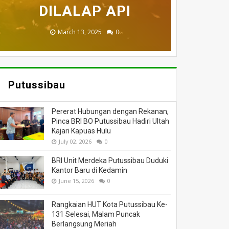
MENINGGAL DUNIA
BERI BANTUAN
DILALAP API
HANGUS
MASSA
November 27, 2025
February 18, 2025
March 26, 2025
March 13, 2025
July 05, 2026
0
0
0
0
0
Putussibau
Pererat Hubungan dengan Rekanan,
Pinca BRI BO Putussibau Hadiri Ultah
Kajari Kapuas Hulu
July 02, 2026
0
BRI Unit Merdeka Putussibau Duduki
Kantor Baru di Kedamin
June 15, 2026
0
Rangkaian HUT Kota Putussibau Ke-
131 Selesai, Malam Puncak
Berlangsung Meriah