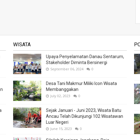
WISATA
P
i
Upaya Penyelamatan Danau Sentarum,
Stakeholder Diminta Bersinergi
September 06, 2024
0
Desa Tani Makmur Miliki Icon Wisata
an
Membanggakan
July 02, 2023
0
a
Sejak Januari - Juni 2023, Wisata Batu
Ancau Telah Dikunjungi 102 Wisatawan
Luar Negeri
June 15, 2023
0