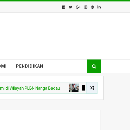
OMI
PENDIDIKAN
i Wilayah PLBN Nanga Badau
POLDA KALBAR
Kapolres Kapuas H