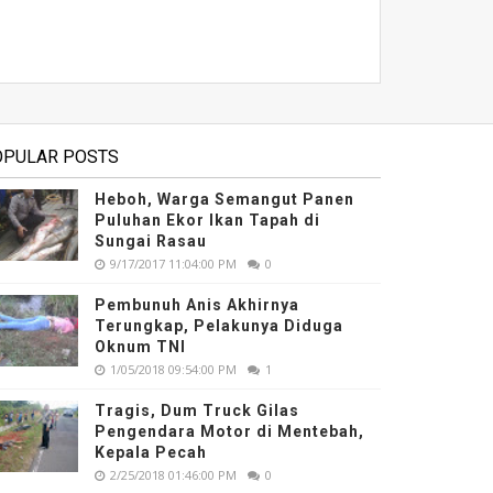
OPULAR POSTS
Heboh, Warga Semangut Panen
Puluhan Ekor Ikan Tapah di
Sungai Rasau
9/17/2017 11:04:00 PM
0
Pembunuh Anis Akhirnya
Terungkap, Pelakunya Diduga
Oknum TNI
1/05/2018 09:54:00 PM
1
Tragis, Dum Truck Gilas
Pengendara Motor di Mentebah,
Kepala Pecah
2/25/2018 01:46:00 PM
0