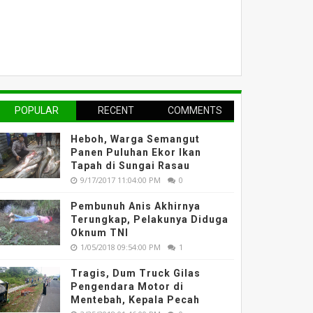
POPULAR
RECENT
COMMENTS
Heboh, Warga Semangut
Panen Puluhan Ekor Ikan
Tapah di Sungai Rasau
9/17/2017 11:04:00 PM
0
Pembunuh Anis Akhirnya
Terungkap, Pelakunya Diduga
Oknum TNI
1/05/2018 09:54:00 PM
1
Tragis, Dum Truck Gilas
Pengendara Motor di
Mentebah, Kepala Pecah