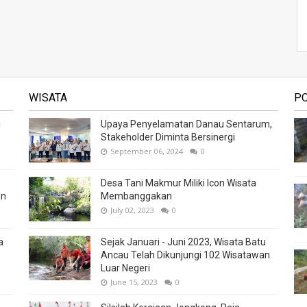
WISATA
P
i
Upaya Penyelamatan Danau Sentarum,
Stakeholder Diminta Bersinergi
September 06, 2024
0
Desa Tani Makmur Miliki Icon Wisata
an
Membanggakan
July 02, 2023
0
a
Sejak Januari - Juni 2023, Wisata Batu
Ancau Telah Dikunjungi 102 Wisatawan
Luar Negeri
June 15, 2023
0