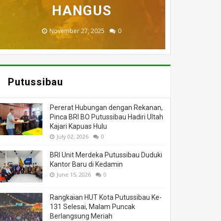
MENINGGAL DUNIA
BERI BANTUAN
DILALAP API
HANGUS
MASSA
November 27, 2025
February 18, 2025
March 26, 2025
March 13, 2025
July 05, 2026
0
0
0
0
0
Putussibau
Pererat Hubungan dengan Rekanan,
Pinca BRI BO Putussibau Hadiri Ultah
Kajari Kapuas Hulu
July 02, 2026
0
BRI Unit Merdeka Putussibau Duduki
Kantor Baru di Kedamin
June 15, 2026
0
Rangkaian HUT Kota Putussibau Ke-
131 Selesai, Malam Puncak
Berlangsung Meriah