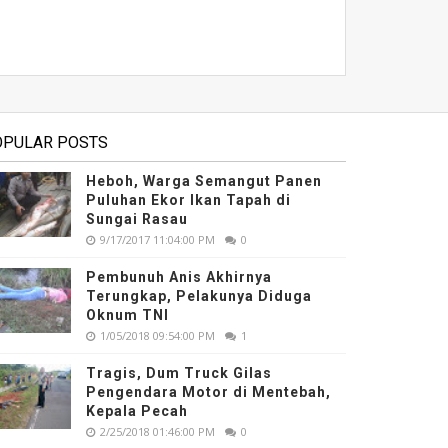
OPULAR POSTS
Heboh, Warga Semangut Panen
Puluhan Ekor Ikan Tapah di
Sungai Rasau
9/17/2017 11:04:00 PM
0
Pembunuh Anis Akhirnya
Terungkap, Pelakunya Diduga
Oknum TNI
1/05/2018 09:54:00 PM
1
Tragis, Dum Truck Gilas
Pengendara Motor di Mentebah,
Kepala Pecah
2/25/2018 01:46:00 PM
0