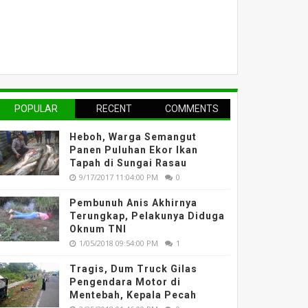
POPULAR
RECENT
COMMENTS
Heboh, Warga Semangut
Panen Puluhan Ekor Ikan
Tapah di Sungai Rasau
9/17/2017 11:04:00 PM
0
Pembunuh Anis Akhirnya
Terungkap, Pelakunya Diduga
Oknum TNI
1/05/2018 09:54:00 PM
1
Tragis, Dum Truck Gilas
Pengendara Motor di
Mentebah, Kepala Pecah