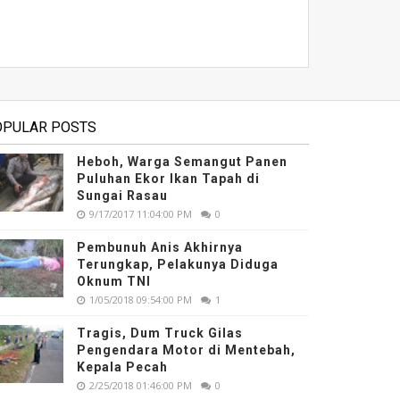
OPULAR POSTS
Heboh, Warga Semangut Panen
Puluhan Ekor Ikan Tapah di
Sungai Rasau
9/17/2017 11:04:00 PM
0
Pembunuh Anis Akhirnya
Terungkap, Pelakunya Diduga
Oknum TNI
1/05/2018 09:54:00 PM
1
Tragis, Dum Truck Gilas
Pengendara Motor di Mentebah,
Kepala Pecah
2/25/2018 01:46:00 PM
0