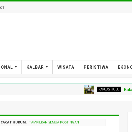
CT
IONAL
KALBAR
WISATA
PERISTIWA
EKON
KAPUAS HULU
Balai Kara
L
CACAT HUKUM
.
TAMPILKAN SEMUA POSTINGAN