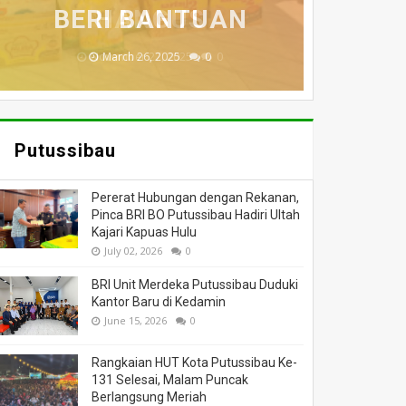
MENINGGAL DUNIA
BERI BANTUAN
DILALAP API
HANGUS
MASSA
November 27, 2025
February 18, 2025
March 26, 2025
March 13, 2025
July 05, 2026
0
0
0
0
0
Putussibau
Pererat Hubungan dengan Rekanan,
Pinca BRI BO Putussibau Hadiri Ultah
Kajari Kapuas Hulu
July 02, 2026
0
BRI Unit Merdeka Putussibau Duduki
Kantor Baru di Kedamin
June 15, 2026
0
Rangkaian HUT Kota Putussibau Ke-
131 Selesai, Malam Puncak
Berlangsung Meriah