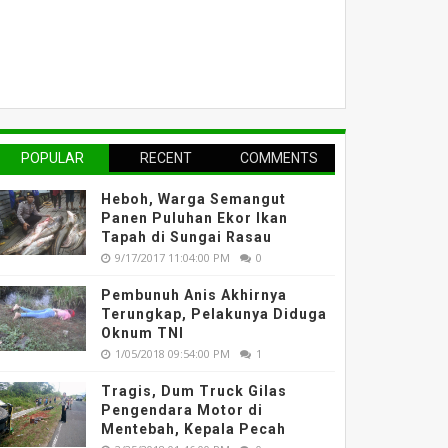
POPULAR
RECENT
COMMENTS
Heboh, Warga Semangut
Panen Puluhan Ekor Ikan
Tapah di Sungai Rasau
9/17/2017 11:04:00 PM
0
Pembunuh Anis Akhirnya
Terungkap, Pelakunya Diduga
Oknum TNI
1/05/2018 09:54:00 PM
1
Tragis, Dum Truck Gilas
Pengendara Motor di
Mentebah, Kepala Pecah