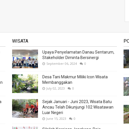
WISATA
P
i
Upaya Penyelamatan Danau Sentarum,
Stakeholder Diminta Bersinergi
September 06, 2024
0
Desa Tani Makmur Miliki Icon Wisata
an
Membanggakan
July 02, 2023
0
a
Sejak Januari - Juni 2023, Wisata Batu
Ancau Telah Dikunjungi 102 Wisatawan
Luar Negeri
June 15, 2023
0