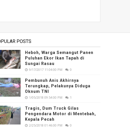
OPULAR POSTS
Heboh, Warga Semangut Panen
Puluhan Ekor Ikan Tapah di
Sungai Rasau
9/17/2017 11:04:00 PM
0
Pembunuh Anis Akhirnya
Terungkap, Pelakunya Diduga
Oknum TNI
1/05/2018 09:54:00 PM
1
Tragis, Dum Truck Gilas
Pengendara Motor di Mentebah,
Kepala Pecah
2/25/2018 01:46:00 PM
0