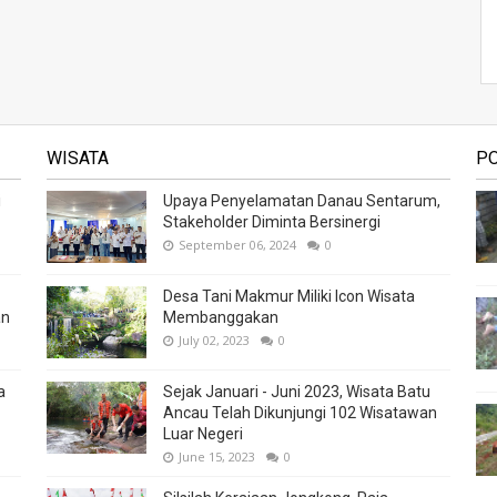
WISATA
P
i
Upaya Penyelamatan Danau Sentarum,
Stakeholder Diminta Bersinergi
September 06, 2024
0
Desa Tani Makmur Miliki Icon Wisata
an
Membanggakan
July 02, 2023
0
a
Sejak Januari - Juni 2023, Wisata Batu
Ancau Telah Dikunjungi 102 Wisatawan
Luar Negeri
June 15, 2023
0