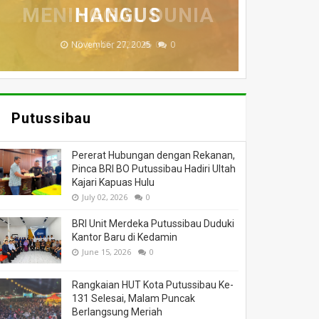
MENINGGAL DUNIA
BERI BANTUAN
DILALAP API
HANGUS
MASSA
November 27, 2025
February 18, 2025
March 26, 2025
March 13, 2025
July 05, 2026
0
0
0
0
0
Putussibau
Pererat Hubungan dengan Rekanan,
Pinca BRI BO Putussibau Hadiri Ultah
Kajari Kapuas Hulu
July 02, 2026
0
BRI Unit Merdeka Putussibau Duduki
Kantor Baru di Kedamin
June 15, 2026
0
Rangkaian HUT Kota Putussibau Ke-
131 Selesai, Malam Puncak
Berlangsung Meriah