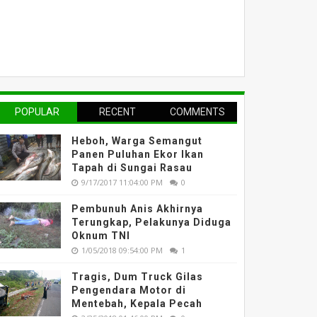
POPULAR
RECENT
COMMENTS
Heboh, Warga Semangut
Panen Puluhan Ekor Ikan
Tapah di Sungai Rasau
9/17/2017 11:04:00 PM
0
Pembunuh Anis Akhirnya
Terungkap, Pelakunya Diduga
Oknum TNI
1/05/2018 09:54:00 PM
1
Tragis, Dum Truck Gilas
Pengendara Motor di
Mentebah, Kepala Pecah