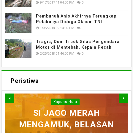
9/17/2017 11:04:00 PM
0
Pembunuh Anis Akhirnya Terungkap,
Pelakunya Diduga Oknum TNI
1/05/2018 09:54:00 PM
1
Tragis, Dum Truck Gilas Pengendara
Motor di Mentebah, Kepala Pecah
2/25/2018 01:46:00 PM
0
Peristiwa
Kapuas Hulu
WARGA DESA SEI AJUNG
SI JAGO MERAH
MENGAMUK, BELASAN
SEMPAT SEKARAT, H
YANG DILAPORKAN