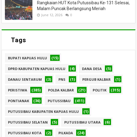
Rangkaian HUT Kota Putussibau Ke-131 Selesai,
Malam Puncak Berlangsung Meriah
June 12, 2026
0
Tags
(15)
BUPATI KAPUAS HULU
(4)
(5)
DPRD KABUPATEN KAPUAS HULU
DANA DESA
(3)
(1)
(1)
DANAU SENTARUM
PNS
PERGUB KALBAR
(385)
(21)
(315)
PERISTIWA
POLDA KALBAR
POLITIK
(36)
(411)
PONTIANAK
PUTUSSIBAU
(1)
PUTUSSIBAU KABUPATEN KAPUAS HULU
(5)
(6)
PUTUSSIBAU SELATAN
PUTUSSIBAU UTARA
(2)
(24)
PUTUSSIBAU KOTA
PILKADA