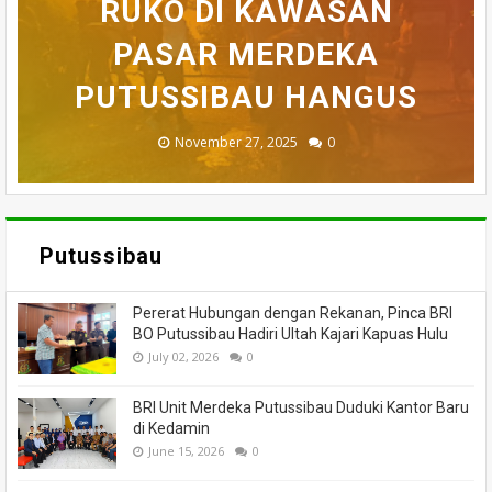
BELASAN TOKO PAKAIAN
RUKO DI KAWASAN
AKHIRNYA TEWAS
PEDULI KORBAN
HILANG SAAT
MEMANCING DITEMUKAN
KEBAKARAN, KORAMIL
DI PUTUSSIBAU LUDES
SETELAH 'DIHAKIMI'
PASAR MERDEKA
BADAU BERI BANTUAN
PUTUSSIBAU HANGUS
MENINGGAL DUNIA
DILALAP API
MASSA
November 27, 2025
February 18, 2025
March 26, 2025
March 13, 2025
July 05, 2026
0
0
0
0
0
Putussibau
Pererat Hubungan dengan Rekanan, Pinca BRI
BO Putussibau Hadiri Ultah Kajari Kapuas Hulu
July 02, 2026
0
BRI Unit Merdeka Putussibau Duduki Kantor Baru
di Kedamin
June 15, 2026
0