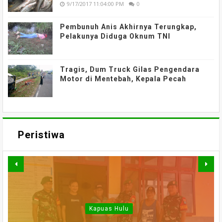
9/17/2017 11:04:00 PM
0
Pembunuh Anis Akhirnya Terungkap,
Pelakunya Diduga Oknum TNI
Tragis, Dum Truck Gilas Pengendara
Motor di Mentebah, Kepala Pecah
Peristiwa
WARGA DESA SEI AJUNG
SI JAGO MERAH
MENGAMUK, BELASAN
SEMPAT SEKARAT, H
YANG DILAPORKAN
Kapuas Hulu