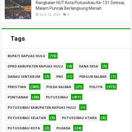
Rangkaian HUT Kota Putussibau Ke-131 Selesai,
Malam Puncak Berlangsung Meriah
June 12, 2026
0
Tags
(15)
BUPATI KAPUAS HULU
(4)
(5)
DPRD KABUPATEN KAPUAS HULU
DANA DESA
(3)
(1)
(1)
DANAU SENTARUM
PNS
PERGUB KALBAR
(385)
(21)
(315)
PERISTIWA
POLDA KALBAR
POLITIK
(36)
(411)
PONTIANAK
PUTUSSIBAU
(1)
PUTUSSIBAU KABUPATEN KAPUAS HULU
(5)
(6)
PUTUSSIBAU SELATAN
PUTUSSIBAU UTARA
(2)
(24)
PUTUSSIBAU KOTA
PILKADA