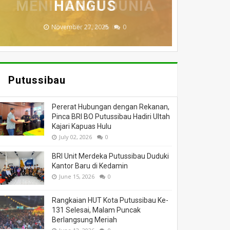
MENINGGAL DUNIA
BERI BANTUAN
DILALAP API
HANGUS
MASSA
November 27, 2025
February 18, 2025
March 26, 2025
March 13, 2025
July 05, 2026
0
0
0
0
0
Putussibau
Pererat Hubungan dengan Rekanan,
Pinca BRI BO Putussibau Hadiri Ultah
Kajari Kapuas Hulu
July 02, 2026
0
BRI Unit Merdeka Putussibau Duduki
Kantor Baru di Kedamin
June 15, 2026
0
Rangkaian HUT Kota Putussibau Ke-
131 Selesai, Malam Puncak
Berlangsung Meriah