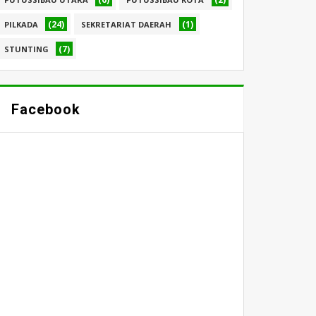
(24)
(1)
PILKADA
SEKRETARIAT DAERAH
(7)
STUNTING
Facebook