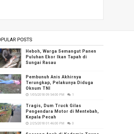
OPULAR POSTS
Heboh, Warga Semangut Panen
Puluhan Ekor Ikan Tapah di
Sungai Rasau
Pembunuh Anis Akhirnya
Terungkap, Pelakunya Diduga
Oknum TNI
1/05/2018 09:54:00 PM
1
Tragis, Dum Truck Gilas
Pengendara Motor di Mentebah,
Kepala Pecah
2/25/2018 01:46:00 PM
0