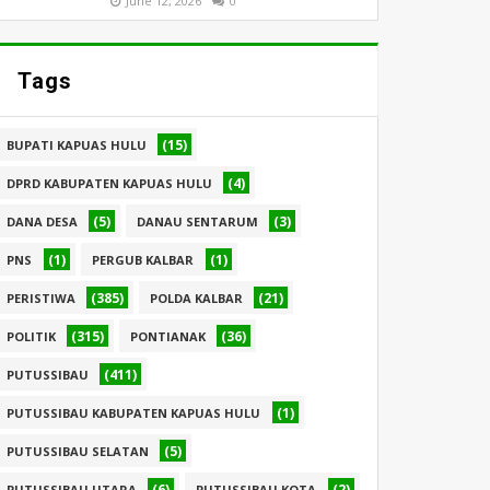
June 12, 2026
0
Tags
(15)
BUPATI KAPUAS HULU
(4)
DPRD KABUPATEN KAPUAS HULU
(5)
(3)
DANA DESA
DANAU SENTARUM
(1)
(1)
PNS
PERGUB KALBAR
(385)
(21)
PERISTIWA
POLDA KALBAR
(315)
(36)
POLITIK
PONTIANAK
(411)
PUTUSSIBAU
(1)
PUTUSSIBAU KABUPATEN KAPUAS HULU
(5)
PUTUSSIBAU SELATAN
(6)
(2)
PUTUSSIBAU UTARA
PUTUSSIBAU KOTA