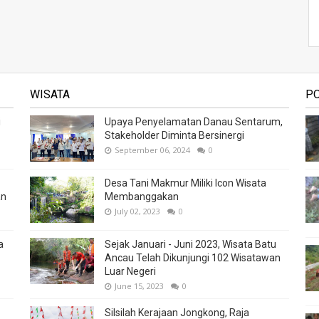
WISATA
P
i
Upaya Penyelamatan Danau Sentarum,
Stakeholder Diminta Bersinergi
September 06, 2024
0
Desa Tani Makmur Miliki Icon Wisata
an
Membanggakan
July 02, 2023
0
a
Sejak Januari - Juni 2023, Wisata Batu
Ancau Telah Dikunjungi 102 Wisatawan
Luar Negeri
June 15, 2023
0
Silsilah Kerajaan Jongkong, Raja