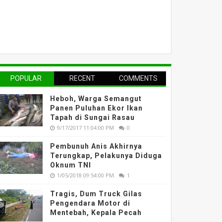
POPULAR
RECENT
COMMENTS
Heboh, Warga Semangut
Panen Puluhan Ekor Ikan
Tapah di Sungai Rasau
9/17/2017 11:04:00 PM
0
Pembunuh Anis Akhirnya
Terungkap, Pelakunya Diduga
Oknum TNI
1/05/2018 09:54:00 PM
1
Tragis, Dum Truck Gilas
Pengendara Motor di
Mentebah, Kepala Pecah