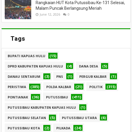
Rangkaian HUT Kota Putussibau Ke-131 Selesai,
Malam Puncak Berlangsung Meriah
June 12, 2026
0
Tags
(15)
BUPATI KAPUAS HULU
(4)
(5)
DPRD KABUPATEN KAPUAS HULU
DANA DESA
(3)
(1)
(1)
DANAU SENTARUM
PNS
PERGUB KALBAR
(385)
(21)
(315)
PERISTIWA
POLDA KALBAR
POLITIK
(36)
(411)
PONTIANAK
PUTUSSIBAU
(1)
PUTUSSIBAU KABUPATEN KAPUAS HULU
(5)
(6)
PUTUSSIBAU SELATAN
PUTUSSIBAU UTARA
(2)
(24)
PUTUSSIBAU KOTA
PILKADA