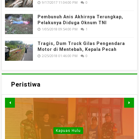
9/17/2017 11:04:00 PM
0
Pembunuh Anis Akhirnya Terungkap,
Pelakunya Diduga Oknum TNI
1/05/2018 09:54:00 PM
1
Tragis, Dum Truck Gilas Pengendara
Motor di Mentebah, Kepala Pecah
2/25/2018 01:46:00 PM
0
Peristiwa
WARGA DESA SEI AJUNG
SI JAGO MERAH
MENGAMUK, BELASAN
SEMPAT SEKARAT, H
YANG DILAPORKAN
Kapuas Hulu