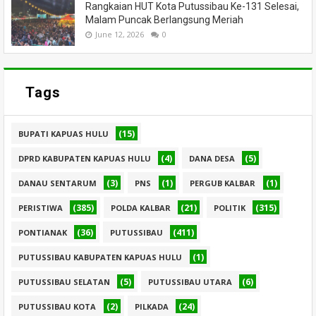
Rangkaian HUT Kota Putussibau Ke-131 Selesai,
Malam Puncak Berlangsung Meriah
June 12, 2026
0
Tags
(15)
BUPATI KAPUAS HULU
(4)
(5)
DPRD KABUPATEN KAPUAS HULU
DANA DESA
(3)
(1)
(1)
DANAU SENTARUM
PNS
PERGUB KALBAR
(385)
(21)
(315)
PERISTIWA
POLDA KALBAR
POLITIK
(36)
(411)
PONTIANAK
PUTUSSIBAU
(1)
PUTUSSIBAU KABUPATEN KAPUAS HULU
(5)
(6)
PUTUSSIBAU SELATAN
PUTUSSIBAU UTARA
(2)
(24)
PUTUSSIBAU KOTA
PILKADA