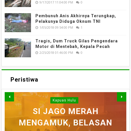
9/17/2017 11:04:00 PM
0
Pembunuh Anis Akhirnya Terungkap,
Pelakunya Diduga Oknum TNI
1/05/2018 09:54:00 PM
1
Tragis, Dum Truck Gilas Pengendara
Motor di Mentebah, Kepala Pecah
2/25/2018 01:46:00 PM
0
Peristiwa
Kapuas Hulu
WARGA DESA SEI AJUNG
SI JAGO MERAH
MENGAMUK, BELASAN
SEMPAT SEKARAT, H
YANG DILAPORKAN
Kapuas Hulu