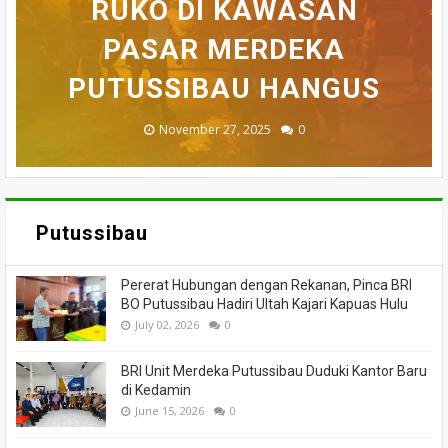
BELASAN TOKO PAKAIAN
RUKO DI KAWASAN
AKHIRNYA TEWAS
PEDULI KORBAN
HILANG SAAT
MEMANCING DITEMUKAN
KEBAKARAN, KORAMIL
DI PUTUSSIBAU LUDES
SETELAH 'DIHAKIMI'
PASAR MERDEKA
BADAU BERI BANTUAN
PUTUSSIBAU HANGUS
MENINGGAL DUNIA
DILALAP API
MASSA
November 27, 2025
February 18, 2025
March 26, 2025
March 13, 2025
July 05, 2026
0
0
0
0
0
Putussibau
Pererat Hubungan dengan Rekanan, Pinca BRI
BO Putussibau Hadiri Ultah Kajari Kapuas Hulu
July 02, 2026
0
BRI Unit Merdeka Putussibau Duduki Kantor Baru
di Kedamin
June 15, 2026
0