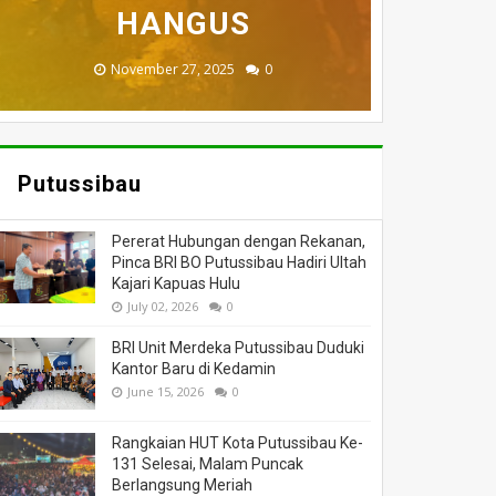
MENINGGAL DUNIA
BERI BANTUAN
DILALAP API
HANGUS
MASSA
November 27, 2025
February 18, 2025
March 26, 2025
March 13, 2025
July 05, 2026
0
0
0
0
0
Putussibau
Pererat Hubungan dengan Rekanan,
Pinca BRI BO Putussibau Hadiri Ultah
Kajari Kapuas Hulu
July 02, 2026
0
BRI Unit Merdeka Putussibau Duduki
Kantor Baru di Kedamin
June 15, 2026
0
Rangkaian HUT Kota Putussibau Ke-
131 Selesai, Malam Puncak
Berlangsung Meriah