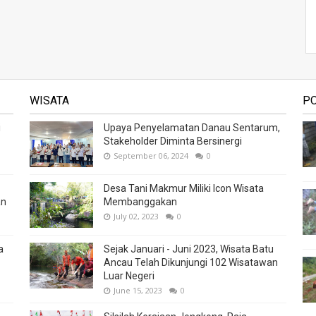
WISATA
P
i
Upaya Penyelamatan Danau Sentarum,
Stakeholder Diminta Bersinergi
September 06, 2024
0
Desa Tani Makmur Miliki Icon Wisata
an
Membanggakan
July 02, 2023
0
a
Sejak Januari - Juni 2023, Wisata Batu
Ancau Telah Dikunjungi 102 Wisatawan
Luar Negeri
June 15, 2023
0