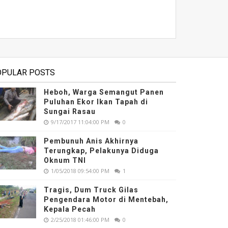
OPULAR POSTS
Heboh, Warga Semangut Panen
Puluhan Ekor Ikan Tapah di
Sungai Rasau
9/17/2017 11:04:00 PM
0
Pembunuh Anis Akhirnya
Terungkap, Pelakunya Diduga
Oknum TNI
1/05/2018 09:54:00 PM
1
Tragis, Dum Truck Gilas
Pengendara Motor di Mentebah,
Kepala Pecah
2/25/2018 01:46:00 PM
0