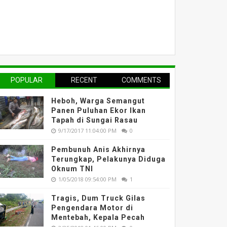
POPULAR
RECENT
COMMENTS
Heboh, Warga Semangut
Panen Puluhan Ekor Ikan
Tapah di Sungai Rasau
9/17/2017 11:04:00 PM
0
Pembunuh Anis Akhirnya
Terungkap, Pelakunya Diduga
Oknum TNI
1/05/2018 09:54:00 PM
1
Tragis, Dum Truck Gilas
Pengendara Motor di
Mentebah, Kepala Pecah