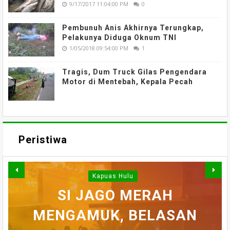
9/17/2017 11:04:00 PM
0
Pembunuh Anis Akhirnya Terungkap,
Pelakunya Diduga Oknum TNI
1/05/2018 09:54:00 PM
1
Tragis, Dum Truck Gilas Pengendara
Motor di Mentebah, Kepala Pecah
Peristiwa
Kapuas Hulu
WARGA DESA SEI AJUNG
SI JAGO MERAH
MENGAMUK, BELASAN
SEMPAT SEKARAT, H
YANG DILAPORKAN