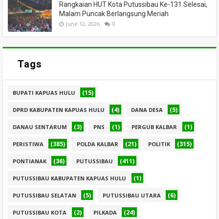
Rangkaian HUT Kota Putussibau Ke-131 Selesai,
Malam Puncak Berlangsung Meriah
June 12, 2026
0
Tags
(15)
BUPATI KAPUAS HULU
(4)
(5)
DPRD KABUPATEN KAPUAS HULU
DANA DESA
(3)
(1)
(1)
DANAU SENTARUM
PNS
PERGUB KALBAR
(385)
(21)
(315)
PERISTIWA
POLDA KALBAR
POLITIK
(36)
(411)
PONTIANAK
PUTUSSIBAU
(1)
PUTUSSIBAU KABUPATEN KAPUAS HULU
(5)
(6)
PUTUSSIBAU SELATAN
PUTUSSIBAU UTARA
(2)
(24)
PUTUSSIBAU KOTA
PILKADA