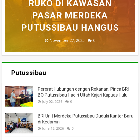
BELASAN TOKO PAKAIAN
RUKO DI KAWASAN
AKHIRNYA TEWAS
PEDULI KORBAN
HILANG SAAT
MEMANCING DITEMUKAN
KEBAKARAN, KORAMIL
DI PUTUSSIBAU LUDES
SETELAH 'DIHAKIMI'
PASAR MERDEKA
BADAU BERI BANTUAN
PUTUSSIBAU HANGUS
MENINGGAL DUNIA
DILALAP API
MASSA
November 27, 2025
February 18, 2025
March 26, 2025
March 13, 2025
July 05, 2026
0
0
0
0
0
Putussibau
Pererat Hubungan dengan Rekanan, Pinca BRI
BO Putussibau Hadiri Ultah Kajari Kapuas Hulu
July 02, 2026
0
BRI Unit Merdeka Putussibau Duduki Kantor Baru
di Kedamin
June 15, 2026
0