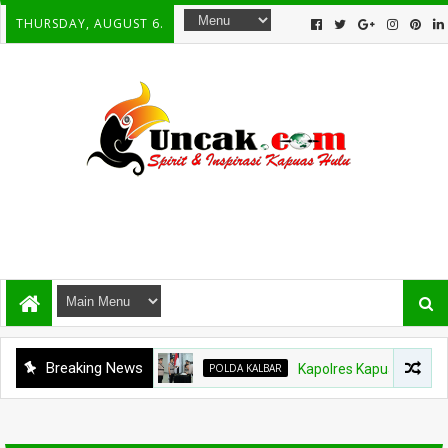
THURSDAY, AUGUST 6.
Breaking News
POLDA KALBAR
Kapolres Kapuas Hulu Berga