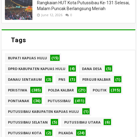
Rangkaian HUT Kota Putussibau Ke-131 Selesai,
Malam Puncak Berlangsung Meriah
June 12, 2026
0
Tags
(15)
BUPATI KAPUAS HULU
(4)
(5)
DPRD KABUPATEN KAPUAS HULU
DANA DESA
(3)
(1)
(1)
DANAU SENTARUM
PNS
PERGUB KALBAR
(385)
(21)
(315)
PERISTIWA
POLDA KALBAR
POLITIK
(36)
(411)
PONTIANAK
PUTUSSIBAU
(1)
PUTUSSIBAU KABUPATEN KAPUAS HULU
(5)
(6)
PUTUSSIBAU SELATAN
PUTUSSIBAU UTARA
(2)
(24)
PUTUSSIBAU KOTA
PILKADA