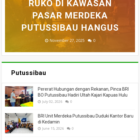
BELASAN TOKO PAKAIAN
RUKO DI KAWASAN
AKHIRNYA TEWAS
PEDULI KORBAN
HILANG SAAT
MEMANCING DITEMUKAN
KEBAKARAN, KORAMIL
DI PUTUSSIBAU LUDES
SETELAH 'DIHAKIMI'
PASAR MERDEKA
BADAU BERI BANTUAN
PUTUSSIBAU HANGUS
MENINGGAL DUNIA
DILALAP API
MASSA
November 27, 2025
February 18, 2025
March 26, 2025
March 13, 2025
July 05, 2026
0
0
0
0
0
Putussibau
Pererat Hubungan dengan Rekanan, Pinca BRI
BO Putussibau Hadiri Ultah Kajari Kapuas Hulu
July 02, 2026
0
BRI Unit Merdeka Putussibau Duduki Kantor Baru
di Kedamin
June 15, 2026
0