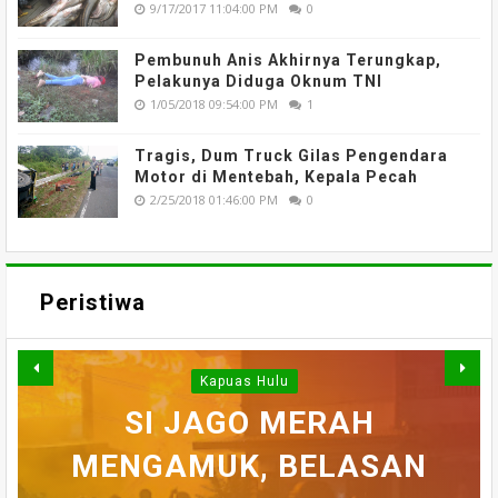
9/17/2017 11:04:00 PM
0
Pembunuh Anis Akhirnya Terungkap,
Pelakunya Diduga Oknum TNI
1/05/2018 09:54:00 PM
1
Tragis, Dum Truck Gilas Pengendara
Motor di Mentebah, Kepala Pecah
2/25/2018 01:46:00 PM
0
Peristiwa
Kapuas Hulu
WARGA DESA SEI AJUNG
SI JAGO MERAH
MENGAMUK, BELASAN
SEMPAT SEKARAT, H
YANG DILAPORKAN