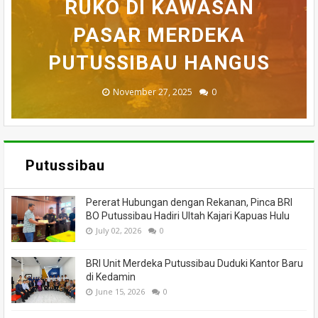
BELASAN TOKO PAKAIAN
RUKO DI KAWASAN
AKHIRNYA TEWAS
PEDULI KORBAN
HILANG SAAT
MEMANCING DITEMUKAN
KEBAKARAN, KORAMIL
DI PUTUSSIBAU LUDES
SETELAH 'DIHAKIMI'
PASAR MERDEKA
BADAU BERI BANTUAN
PUTUSSIBAU HANGUS
MENINGGAL DUNIA
DILALAP API
MASSA
November 27, 2025
February 18, 2025
March 26, 2025
March 13, 2025
July 05, 2026
0
0
0
0
0
Putussibau
Pererat Hubungan dengan Rekanan, Pinca BRI
BO Putussibau Hadiri Ultah Kajari Kapuas Hulu
July 02, 2026
0
BRI Unit Merdeka Putussibau Duduki Kantor Baru
di Kedamin
June 15, 2026
0