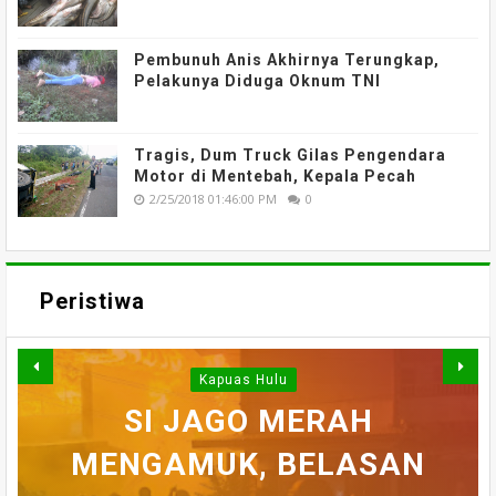
Pembunuh Anis Akhirnya Terungkap,
Pelakunya Diduga Oknum TNI
Tragis, Dum Truck Gilas Pengendara
Motor di Mentebah, Kepala Pecah
2/25/2018 01:46:00 PM
0
Peristiwa
Kapuas Hulu
WARGA DESA SEI AJUNG
SI JAGO MERAH
MENGAMUK, BELASAN
SEMPAT SEKARAT, H
YANG DILAPORKAN