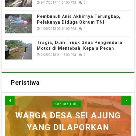
9/17/2017 11:04:00 PM
0
Pembunuh Anis Akhirnya Terungkap,
Pelakunya Diduga Oknum TNI
1/05/2018 09:54:00 PM
1
Tragis, Dum Truck Gilas Pengendara
Motor di Mentebah, Kepala Pecah
2/25/2018 01:46:00 PM
0
Peristiwa
Kapuas Hulu
WARGA DESA SEI AJUNG
SI JAGO MERAH
MENGAMUK, BELASAN
SEMPAT SEKARAT, H
YANG DILAPORKAN