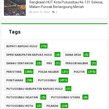
Rangkaian HUT Kota Putussibau Ke-131 Selesai,
Malam Puncak Berlangsung Meriah
June 12, 2026
0
Tags
(15)
BUPATI KAPUAS HULU
(4)
(5)
DPRD KABUPATEN KAPUAS HULU
DANA DESA
(3)
(1)
(1)
DANAU SENTARUM
PNS
PERGUB KALBAR
(385)
(21)
(315)
PERISTIWA
POLDA KALBAR
POLITIK
(36)
(411)
PONTIANAK
PUTUSSIBAU
(1)
PUTUSSIBAU KABUPATEN KAPUAS HULU
(5)
(6)
PUTUSSIBAU SELATAN
PUTUSSIBAU UTARA
(2)
(24)
PUTUSSIBAU KOTA
PILKADA